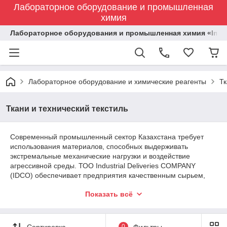
Лабораторное оборудование и промышленная
химия
Лабораторное оборудования и промышленная химия «Indust
Лабораторное оборудование и химические реагенты
Тк
Ткани и технический текстиль
Современный промышленный сектор Казахстана требует
использования материалов, способных выдерживать
экстремальные механические нагрузки и воздействие
агрессивной среды. ТОО Industrial Deliveries COMPANY
(IDCO) обеспечивает предприятия качественным сырьем,
поставляя технический текстиль Казахстан напрямую от
Показать всё
ведущих заводов-изготовителей. В каталоге компании
представлены материалы, соответствующие
государственным стандартам и техническим условиям, что
гарантирует долговечность готовых изделий в любых
Сортировка
0
Фильтры