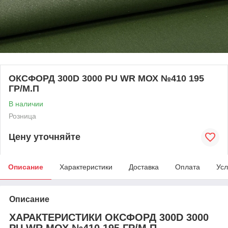
ОКСФОРД 300D 3000 PU WR МОХ №410 195
ГР/М.П
В наличии
Розница
Цену уточняйте
Описание
Характеристики
Доставка
Оплата
Усл
Описание
ХАРАКТЕРИСТИКИ ОКСФОРД 300D 3000
PU WR МОХ №410 195 ГР/М.П