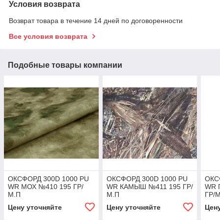
Условия возврата
Возврат товара в течение 14 дней по договоренности
Все условия возврата
Подобные товары компании
ОКСФОРД 300D 1000 PU
ОКСФОРД 300D 1000 PU
ОКС
WR МОХ №410 195 ГР/
WR КАМЫШ №411 195 ГР/
WR 
М.П
М.П
ГР/
Цену уточняйте
Цену уточняйте
Цен