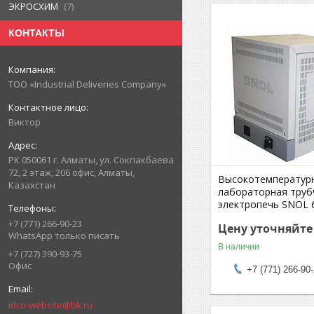
ЭКРОСХИМ
7
КОНТАКТЫ
ТОО «Industrial Deliveries Company»
Виктор
РК 050061 г. Алматы, ул. Сокпакбаева
72, 2 этаж, 206 офис, Алматы,
Высокотемператур
Казахстан
лабораторная труб
электропечь SNOL 6
+7 (771) 266-90-23
Цену уточняйте
WhatsApp только писать
В наличии
+7 (727) 390-93-75
Офис
+7 (771) 266-90
idco-website@bk.ru