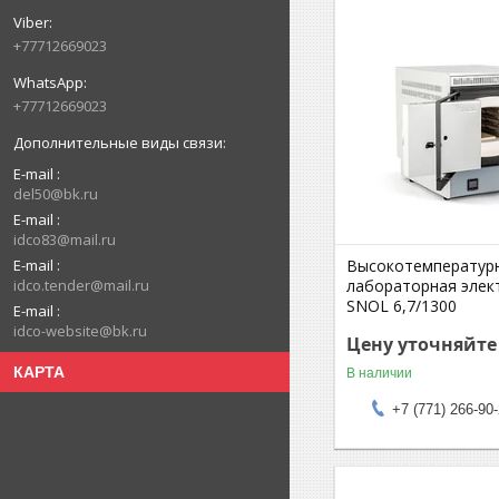
+77712669023
+77712669023
E-mail
del50@bk.ru
E-mail
idco83@mail.ru
E-mail
Высокотемператур
idco.tender@mail.ru
лабораторная элек
SNOL 6,7/1300
E-mail
idco-website@bk.ru
Цену уточняйте
КАРТА
В наличии
+7 (771) 266-90