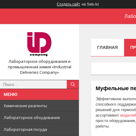
Создать сайт
на Satu.kz
Лабо
ГЛАВНАЯ
П
Лабораторное оборудования и
промышленная химия «Industrial
Deliveries Company»
Муфельные пе
Эффективное выполне
способного поддержи
Химические реагенты
решений для термооб
ассортимент
моделей
Лабораторное обоудование
просто оборудование
работы.
Лабораторная посуда