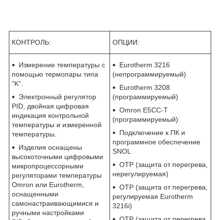
КОНТРОЛЬ:
ОПЦИИ:
Измерение температуры с
Eurotherm 3216
помощью термопары типа
(непрограммируемый)
”K”.
Eurotherm 3208
Электронный регулятор
(программируемый)
PID, двойная цифровая
Omron E5CC-T
индикация контрольной
(программируемый)
температуры и измеренной
Подключение к ПК и
температуры.
программное обеспечение
Изделия оснащены
SNOL
высокоточными цифровыми
OTP (защита от перегрева,
микропроцессорными
нерегулируемая)
регуляторами температуры
Omron или Eurotherm,
OTP (защита от перегрева,
оснащенными
регулируемая Eurotherm
самонастраивающимися и
3216i)
ручными настройками
OTP (защита от перегрева,