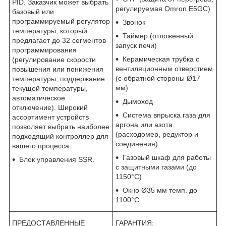
PID. Заказчик может выбрать
регулируемая Omron E5GC)
базовый или
программируемый регулятор
Звонок
температуры, который
Таймер (отложенный
предлагает до 32 сегментов
запуск печи)
программирования
Керамическая трубка с
(регулирование скорости
вентиляционным отверстием
повышения или понижения
(с обратной стороны Ø17
температуры, поддержание
мм)
текущей температуры,
автоматическое
Дымоход
отключение). Широкий
Система впрыска газа для
ассортимент устройств
аргона или азота
позволяет выбрать наиболее
(расходомер, редуктор и
подходящий контроллер для
соединения)
вашего процесса.
Газовый шкаф для работы
Блок управления SSR.
с защитными газами (до
1150°C)
Окно Ø35 мм темп. до
1100°C
ПРЕДОСТАВЛЕННЫЕ
ГАРАНТИЯ: