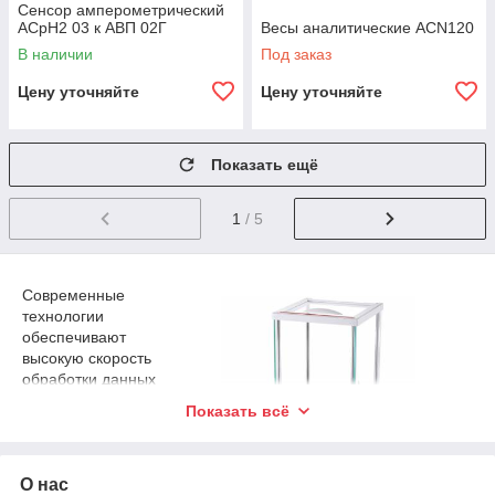
Сенсор амперометрический
АСрН2 03 к АВП 02Г
Весы аналитические ACN120
В наличии
Под заказ
Цену уточняйте
Цену уточняйте
Показать ещё
1
/ 5
Современные
технологии
обеспечивают
высокую скорость
обработки данных
и минимизируют
Показать всё
погрешности,
вызванные
человеческим
О нас
фактором.