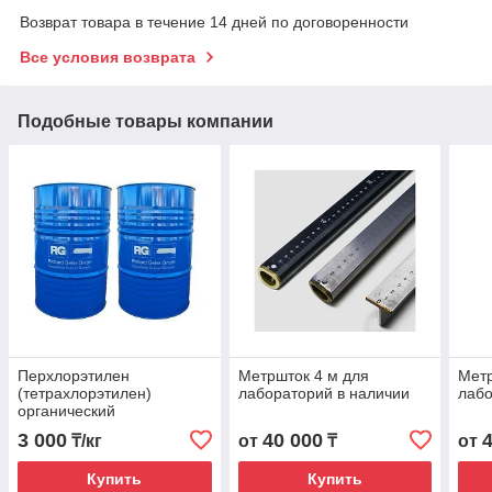
Возврат товара в течение 14 дней по договоренности
Все условия возврата
Подобные товары компании
Перхлорэтилен
Метршток 4 м для
Метр
(тетрахлорэтилен)
лабораторий в наличии
лабо
органический
растворитель С2СL4
3 000
40 000
₸/кг
от
₸
от
Купить
Купить