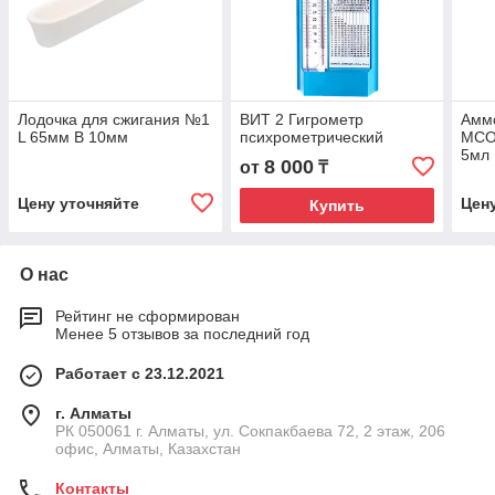
Лодочка для сжигания №1
ВИТ 2 Гигрометр
Амм
L 65мм В 10мм
психрометрический
МСО 
5мл
8 000
от
₸
Цену уточняйте
Цен
Купить
О нас
Рейтинг не сформирован
Менее 5 отзывов за последний год
Работает с 23.12.2021
г. Алматы
РК 050061 г. Алматы, ул. Сокпакбаева 72, 2 этаж, 206
офис, Алматы, Казахстан
Контакты