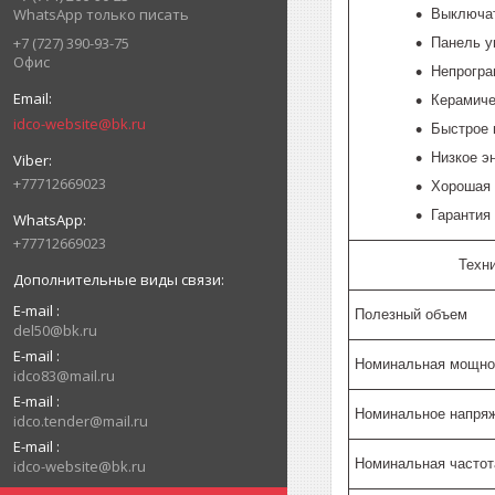
WhatsApp только писать
Выключат
+7 (727) 390-93-75
Панель у
Офис
Непрогра
Керамиче
idco-website@bk.ru
Быстрое 
Низкое э
+77712669023
Хорошая 
Гарантия 
+77712669023
Техн
E-mail
Полезный объем
del50@bk.ru
E-mail
Номинальная мощно
idco83@mail.ru
E-mail
Номинальное напряж
idco.tender@mail.ru
E-mail
Номинальная частот
idco-website@bk.ru