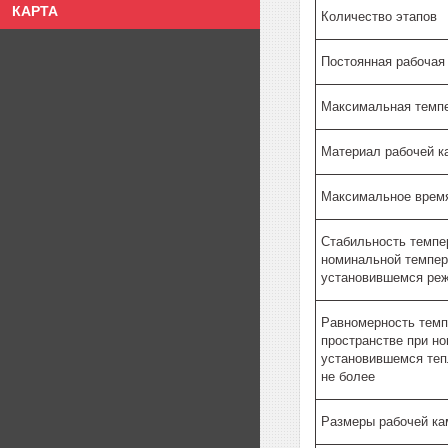
КАРТА
Количество этапов
Постоянная рабочая
Максимальная темп
Материал рабочей к
Максимальное время 
Стабильность темпе
номинальной темпер
установившемся реж
Равномерность темп
пространстве при н
установившемся теп
не более
Размеры рабочей ка