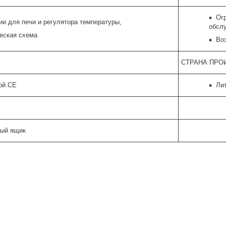
Ог
ии для печи и регулятора температуры,
обсл
еская схема
Во
СТРАНА ПРО
ой CE
Лит
ный ящик