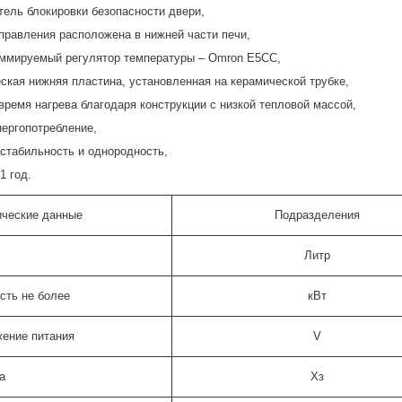
ель блокировки безопасности двери,
правления расположена в нижней части печи,
ммируемый регулятор температуры – Omron E5CC,
ская нижняя пластина, установленная на керамической трубке,
время нагрева благодаря конструкции с низкой тепловой массой,
нергопотребление,
стабильность и однородность,
1 год.
ические данные
Подразделения
Литр
сть не более
кВт
ение питания
V
а
Хз