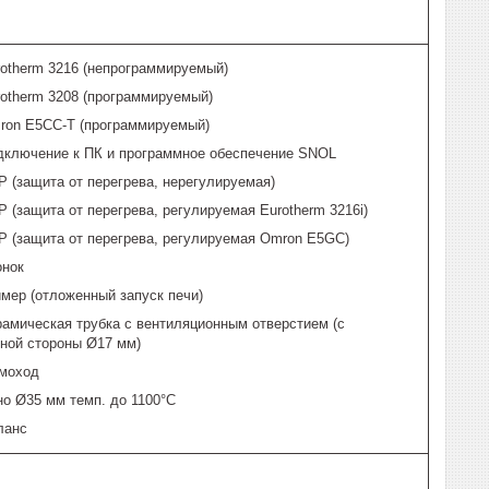
rotherm 3216 (непрограммируемый)
rotherm 3208 (программируемый)
ron E5CC-T (программируемый)
дключение к ПК и программное обеспечение SNOL
 (защита от перегрева, нерегулируемая)
 (защита от перегрева, регулируемая Eurotherm 3216i)
P (защита от перегрева, регулируемая Omron E5GC)
онок
мер (отложенный запуск печи)
рамическая трубка с вентиляционным отверстием (с
ной стороны Ø17 мм)
моход
но Ø35 мм темп. до 1100°C
ланс