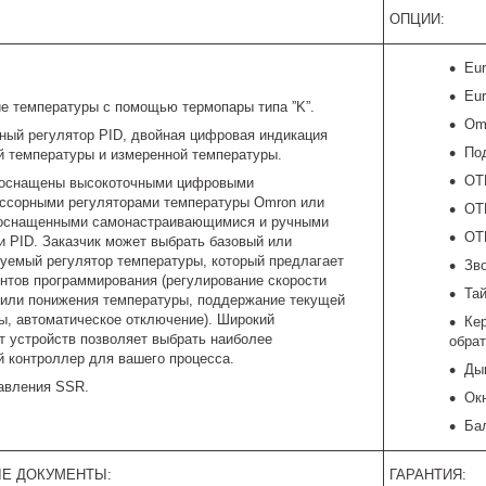
ОПЦИИ:
Eu
Eu
е температуры с помощью термопары типа ”K”.
Om
ный регулятор PID, двойная цифровая индикация
По
й температуры и измеренной температуры.
OTP
 оснащены высокоточными цифровыми
ссорными регуляторами температуры Omron или
OTP
 оснащенными самонастраивающимися и ручными
OT
и PID. Заказчик может выбрать базовый или
уемый регулятор температуры, который предлагает
Зв
ентов программирования (регулирование скорости
Тай
или понижения температуры, поддержание текущей
ы, автоматическое отключение). Широкий
Ке
т устройств позволяет выбрать наиболее
обрат
 контроллер для вашего процесса.
Ды
авления SSR.
Ок
Ба
Е ДОКУМЕНТЫ:
ГАРАНТИЯ: