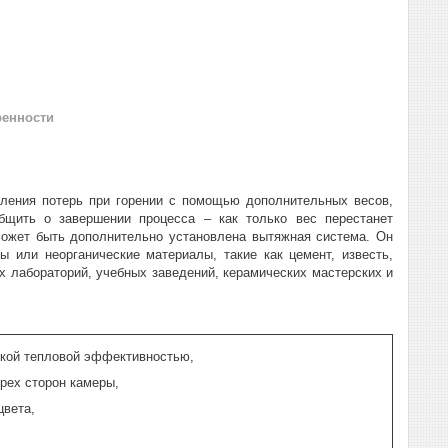
ренности
ления потерь при горении с помощью дополнительных весов,
бщить о завершении процесса – как только вес перестанет
может быть дополнительно установлена вытяжная система. Он
ы или неорганические материалы, такие как цемент, известь,
х лабораторий, учебных заведений, керамических мастерских и
окой тепловой эффективностью,
рех сторон камеры,
цвета,