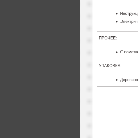
Инструкц
Электрич
ПРОЧЕЕ:
С пометк
УПАКОВКА:
Деревян