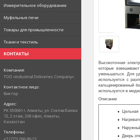
Измерительное оборудование
Муфельные печи
Товары для промышленности
Ткани и текстиль
КОНТАКТЫ
Высокоточная элект
которые взвешивают
уменьшаться. Для у
ТОО «Industrial Deliveries Company»
используется с разл
кальцинированный бо
используется в меди
Виктор
Описание
РК 050061 г. Алматы, ул. Сокпакбаева
Цельная 
72, 2 этаж, 206 офис, Алматы,
Нагреват
Казахстан
Наружный
Дверь от
+7 (771) 266-90-23