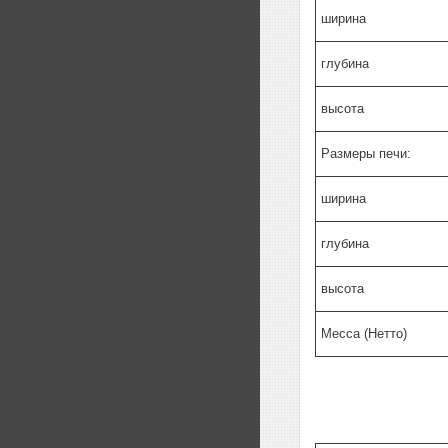
ширина
глубина
высота
Размеры печи:
ширина
глубина
высота
Месса (Нетто)