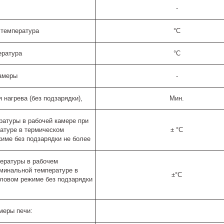
-
 температура
°C
ература
°C
амеры
-
нагрева (без подзарядки),
Мин.
ратуры в рабочей камере при
атуре в термическом
± °C
име без подзарядки не более
ературы в рабочем
оминальной температуре в
±°C
ловом режиме без подзарядки
меры печи: