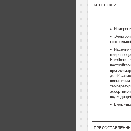
КОНТРОЛЬ:
Измерени
Электрон
контрольно
Изделия
микропроце
Eurotherm,
настройкам
программир
до 32 сегм
повышения 
температур
ассортимен
подходящий
Блок упр
ПРЕДОСТАВЛЕННЫ