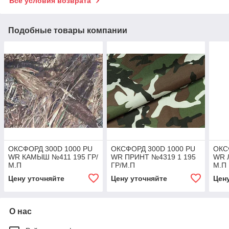
Все условия возврата
Подобные товары компании
ОКСФОРД 300D 1000 PU
ОКСФОРД 300D 1000 PU
ОКС
WR КАМЫШ №411 195 ГР/
WR ПРИНТ №4319 1 195
WR 
М.П
ГР/М.П
М.П
Цену уточняйте
Цену уточняйте
Цен
О нас