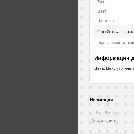
Ткань
Цвет
Плотность
Свойства ткан
Водоупорность тка
Информация д
Цена:
Цену уточняйт
Навигация
На главную
О компании