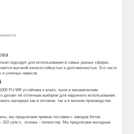
ренности
ова
ально подходит для использования в самых разных сферах.
ичается высокой износостойкостью и долговечностью. Его часто
к и уличных навесов.
й
1000 PU WR устойчива к влаге, пыли и механическим
то делает её отличным выбором для наружного использования.
овать материал как в оптовом, так и в мелком производстве.
аты, мы предлагаем прямые поставки с заводов Китая.
 310 гр/м.п., основа – полиэстер. Мы предлагаем выгодные