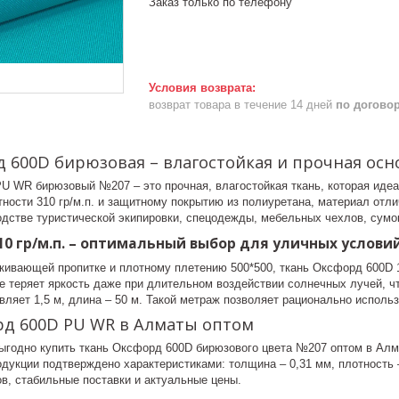
Заказ только по телефону
возврат товара в течение 14 дней
по догово
 600D бирюзовая – влагостойкая и прочная осн
U WR бирюзовый №207 – это прочная, влагостойкая ткань, которая иде
ности 310 гр/м.п. и защитному покрытию из полиуретана, материал отл
одстве туристической экипировки, спецодежды, мебельных чехлов, сумо
10 гр/м.п. – оптимальный выбор для уличных услови
кивающей пропитке и плотному плетению 500*500, ткань Оксфорд 600D 
е теряет яркость даже при длительном воздействии солнечных лучей, ч
ляет 1,5 м, длина – 50 м. Такой метраж позволяет рационально использ
рд 600D PU WR в Алматы оптом
выгодно купить ткань Оксфорд 600D бирюзового цвета №207 оптом в Алм
дукции подтверждено характеристиками: толщина – 0,31 мм, плотность –
в, стабильные поставки и актуальные цены.