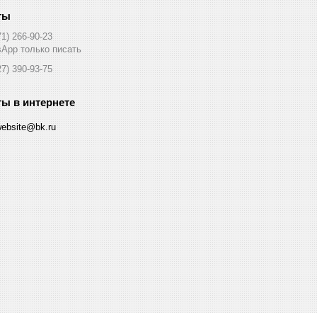
71) 266-90-23
App только писать
27) 390-93-75
website@bk.ru