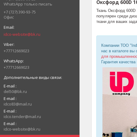
Оксфорд 600D 1
WhatsApp только писать
Ткань Оксфорд 600D 
+7 (727) 390-93-75
популярен среди диз
Офис
ткани для ваших зада
idco-website@bk.ru
Компании ТОО "Ind
+77712669023
нас в каталоге вы
для промышленно
Гарантия качества
+77712669023
E-mail
del50@bk.ru
E-mail
idco83@mail.ru
E-mail
idco.tender@mail.ru
E-mail
idco-website@bk.ru