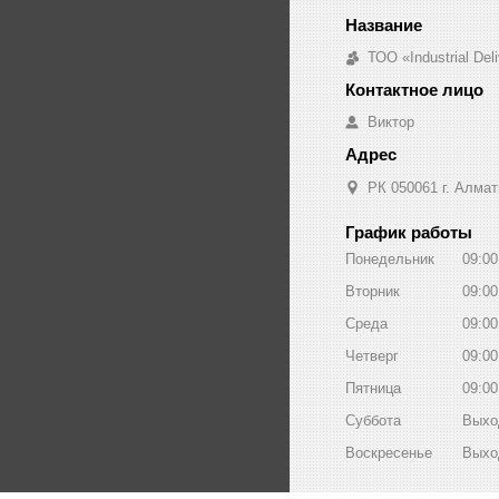
ТОО «Industrial De
Виктор
РК 050061 г. Алмат
График работы
Понедельник
09:00
Вторник
09:00
Среда
09:00
Четверг
09:00
Пятница
09:00
Суббота
Выхо
Воскресенье
Выхо