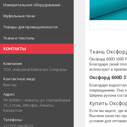
Измерительное оборудование
Муфельные печи
Товары для промышленности
Ткани и текстиль
КОНТАКТЫ
Ткань Оксфорд
Оксфорд 600D 1000 P
Благодаря своей плот
ТОО «Industrial Deliveries Company»
используют в произв
Оксфорд 600D 3
Виктор
Благодаря водооттал
повреждениям. Она н
Ширина рулона состав
РК 050061 г. Алматы, ул. Сокпакбаева
Купить Оксфо
72, 2 этаж, 206 офис, Алматы,
Казахстан
Если вы ищете, где 
Высокое качество про
условия для оптовико
+7 (771) 266-90-23