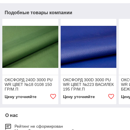
Подобные товары компании
ОКСФОРД 240D 3000 PU
ОКСФОРД 300D 3000 PU
ОКС
WR ЦВЕТ №18 0108 150
WR ЦВЕТ №223 ВАСИЛЕК
WR 
ГР/М.П
195 ГР/М.П
БЕЖ
Цену уточняйте
Цену уточняйте
Цен
О нас
Рейтинг не сформирован