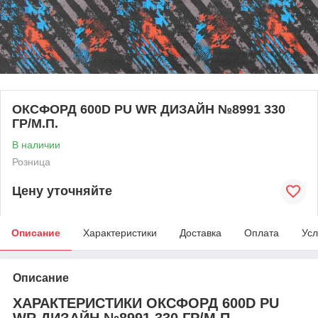
ОКСФОРД 600D PU WR ДИЗАЙН №8991 330
ГР/М.П.
В наличии
Розница
Цену уточняйте
Описание
Характеристики
Доставка
Оплата
Усл
Описание
ХАРАКТЕРИСТИКИ ОКСФОРД 600D PU
WR ДИЗАЙН №8991 330 ГР/М.П.