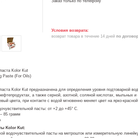
Заказ только по телефону
возврат товара в течение 14 дней
по догово
аста Kolor Kut
g Paste (For Oils)
аста Kolor Kut предназначена для определения уровня подтоварной вод
ефтепродуктах, а также серной, азотной, соляной кислотах, мыльных и
евый цвета, при контакте с водой мгновенно меняет цвет на ярко-красной
очувствительной пасты: от +2 до +45° С.
 — 85 грамм
А
ы Kolor Kut:
слой водочувствительной пасты на метрошток или измерительную линейк