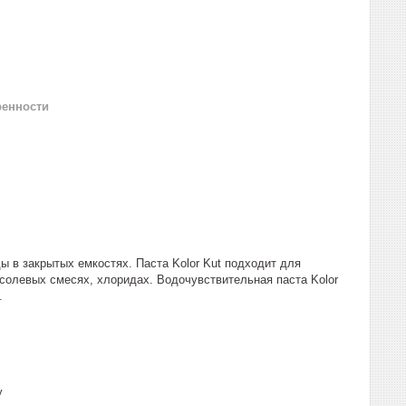
ренности
ы в закрытых емкостях. Паста Kolor Kut подходит для
 солевых смесях, хлоридах. Водочувствительная паста Kolor
.
у