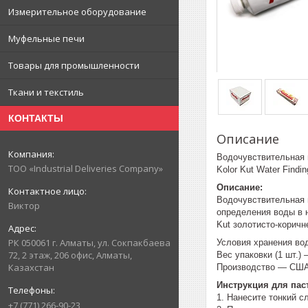
Измерительное оборудование
Муфельные печи
Товары для промышленности
Ткани и текстиль
КОНТАКТЫ
Описание
Водочувствительная п
ТОО «Industrial Deliveries Company»
Kolor Kut Water Findin
Описание:
Водочувствительная п
Виктор
определения воды в н
Kut золотисто-коричн
РК 050061 г. Алматы, ул. Сокпакбаева
Условия хранения вод
72, 2 этаж, 206 офис, Алматы,
Вес упаковки (1 шт.)
Казахстан
Производство — СШ
Инструкция для паст
1. Нанесите тонкий 
+7 (771) 266-90-23