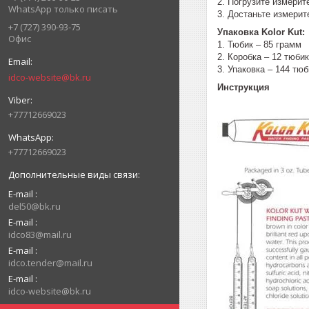
2. Погрузите измерит
WhatsApp только писать
3. Достаньте измерит
+7 (727) 390-93-75
Упаковка Kolor Kut:
Офис
1. Тюбик – 85 грамм
2. Коробка – 12 тюби
3. Упаковка – 144 тюб
idco-website@bk.ru
Инструкция
+77712669023
+77712669023
E-mail
del50@bk.ru
E-mail
idco83@mail.ru
E-mail
idco.tender@mail.ru
E-mail
idco-website@bk.ru