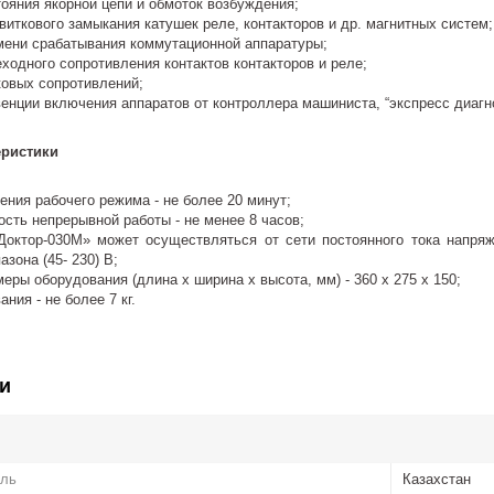
яния якорной цепи и обмоток возбуждения;
ткового замыкания катушек реле, контакторов и др. магнитных систем;
ни срабатывания коммутационной аппаратуры;
одного сопротивления контактов контакторов и реле;
овых сопротивлений;
нции включения аппаратов от контроллера машиниста, “экспресс диагнос
еристики
ения рабочего режима - не более 20 минут;
сть непрерывной работы - не менее 8 часов;
октор-030М» может осуществляться от сети постоянного тока напряже
зона (45- 230) В;
еры оборудования (длина х ширина х высота, мм) - 360 х 275 х 150;
ния - не более 7 кг.
и
ель
Казахстан