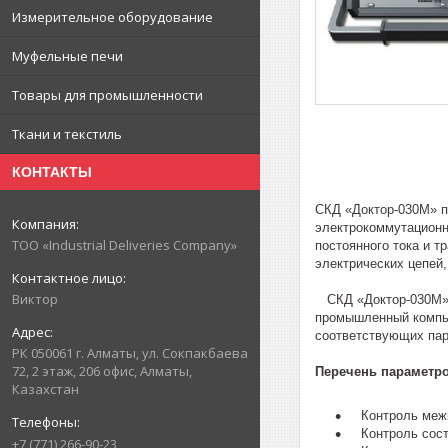
Измерительное оборудование
Муфельные печи
Товары для промышленности
Ткани и текстиль
КОНТАКТЫ
СКД «Доктор-030М» п
электрокоммутационн
ТОО «Industrial Deliveries Company»
постоянного тока и 
электрических цепей,
Виктор
СКД «Доктор-030М» п
промышленный компью
соответствующих пар
РК 050061 г. Алматы, ул. Сокпакбаева
72, 2 этаж, 206 офис, Алматы,
Перечень параметро
Казахстан
Контроль межви
Контроль состо
+7 (771) 266-90-23