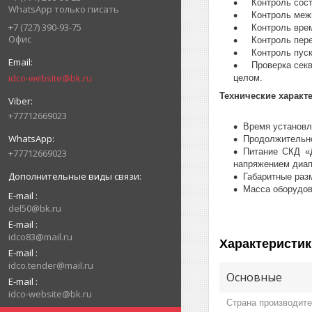
Контроль состо
WhatsApp только писать
Контроль межви
+7 (727) 390-93-75
Контроль време
Офис
Контроль перех
Контроль пуск
Проверка секве
idco-website@bk.ru
целом.
Технические характ
+77712669023
Время установл
Продолжительно
Питание СКД «Д
+77712669023
напряжением диапа
Габаритные разм
Масса оборудова
E-mail
del50@bk.ru
E-mail
idco83@mail.ru
Характеристик
E-mail
idco.tender@mail.ru
Основные
E-mail
idco-website@bk.ru
Страна производит