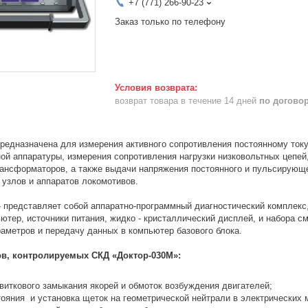
+7 (771) 266-90-23
Заказ только по телефону
возврат товара в течение 14 дней
по догово
редназначена для измерения активного сопротивления постоянному току
ой аппаратуры, измерения сопротивления нагрузки низковольтных цеп
трансформаторов, а также выдачи напряжения постоянного и пульсирующе
 узлов и аппаратов локомотивов.
редставляет собой аппаратно-программный диагностический комплекс, 
тер, источники питания, жидко - кристаллический дисплей, и набора
аметров и передачу данных в компьютер базового блока.
в, контролируемых СКД «Доктор-030М»:
ткового замыкания якорей и обмоток возбуждения двигателей;
яния и установка щеток на геометрической нейтрали в электрических м