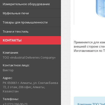
Измерительное оборудование
Муфельные печи
Товары для промышленности
Ткани и текстиль
КОНТАКТЫ
Применяется для изм
внешней стороне сте
Изготавливается по Т
ТОО «Industrial Deliveries Company»
Виктор
РК 050061 г. Алматы, ул. Сокпакбаева
72, 2 этаж, 206 офис, Алматы,
Казахстан
+7 (771) 266-90-23
Компании ТОО "Ind