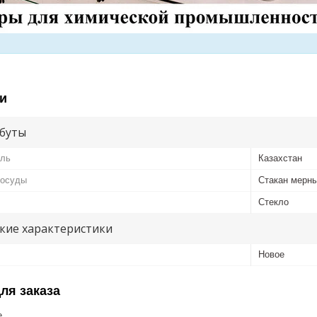
и
буты
ель
Казахстан
посуды
Стакан мерн
Стекло
кие характеристики
Новое
ля заказа
е