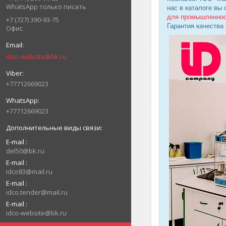
WhatsApp только писать
нас в каталоге вы
для промышленно
+7 (727) 390-93-75
Гарантия качества
Офис
idco-website@bk.ru
+77712669023
+77712669023
E-mail
del50@bk.ru
E-mail
idco83@mail.ru
E-mail
idco.tender@mail.ru
E-mail
idco-website@bk.ru