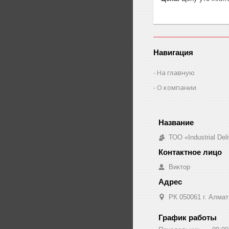
Навигация
На главную
О компании
ТОО «Industrial De
Виктор
РК 050061 г. Алмат
График работы