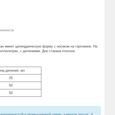
ренности
кан имеет цилиндрическую форму с носиком на горловине. На
иллилитрах, с делениями. Дно стакана плоское.
на деления, мл
25
50
50
 аналитической и промышленной химии, и многое другое. У