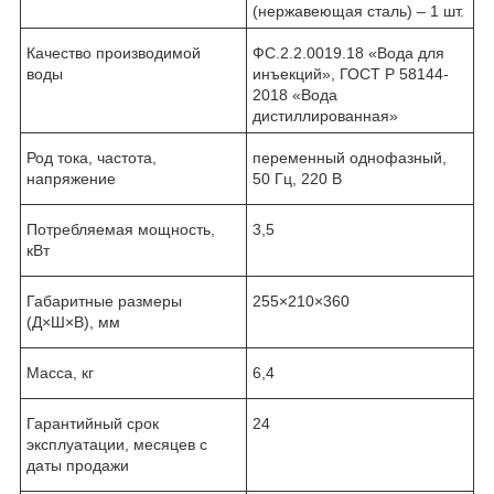
(нержавеющая сталь) – 1 шт.
Качество производимой
ФС.2.2.0019.18 «Вода для
воды
инъекций», ГОСТ Р 58144-
2018 «Вода
дистиллированная»
Род тока, частота,
переменный однофазный,
напряжение
50 Гц, 220 В
Потребляемая мощность,
3,5
кВт
Габаритные размеры
255×210×360
(Д×Ш×В), мм
Масса, кг
6,4
Гарантийный срок
24
эксплуатации, месяцев с
даты продажи