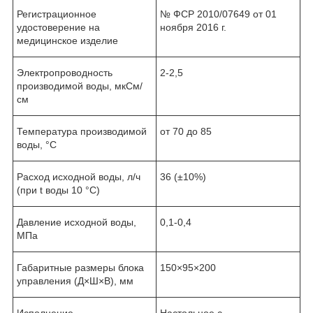
Регистрационное
№ ФСР 2010/07649 от 01
удостоверение на
ноября 2016 г.
медицинское изделие
Электропроводность
2-2,5
производимой воды, мкСм/
см
Температура производимой
от 70 до 85
воды, °С
Расход исходной воды, л/ч
36 (±10%)
(при t воды 10 °С)
Давление исходной воды,
0,1-0,4
МПа
Габаритные размеры блока
150×95×200
управления (Д×Ш×В), мм
Исполнение
Настольное с