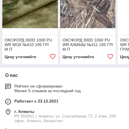
ОКСФОРД 300D 1000 PU
ОКСФОРД 300D 1000 PU
ОКС
WR МОХ №410 195 ГР/
WR КАМЫШ №411 195 ГР/
WR 
М.П
М.П
ГР/
Цену уточняйте
Цену уточняйте
Цен
О нас
Рейтинг не сформирован
Менее 5 отзывов за последний год
Работает с 23.12.2021
г. Алматы
РК 050061 г. Алматы, ул. Сокпакбаева 72, 2 этаж, 206
офис, Алматы, Казахстан