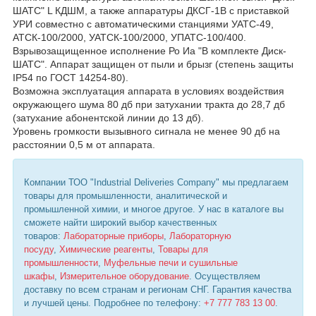
ШАТС" L КДШМ, а также аппаратуры ДКСГ-1В с приставкой
УРИ совместно с автоматическими станциями УАТС-49,
АТСК-100/2000, УАТСК-100/2000, УПАТС-100/400.
Взрывозащищенное исполнение Ро Иа "В комплекте Диск-
ШАТС". Аппарат защищен от пыли и брызг (степень защиты
IP54 по ГОСТ 14254-80).
Возможна эксплуатация аппарата в условиях воздействия
окружающего шума 80 дб при затухании тракта до 28,7 дб
(затухание абонентской линии до 13 дб).
Уровень громкости вызывного сигнала не менее 90 дб на
расстоянии 0,5 м от аппарата.
Компании ТОО "Industrial Deliveries Company" мы предлагаем
товары для промышленности, аналитической и
промышленной химии, и многое другое. У нас в каталоге вы
сможете найти широкий выбор качественных
товаров:
Лабораторные приборы
,
Лабораторную
посуду
,
Химические реагенты
,
Товары для
промышленности
,
Муфельные печи и сушильные
шкафы
,
Измерительное оборудование
. Осуществляем
доставку по всем странам и регионам СНГ. Гарантия качества
и лучшей цены. Подробнее по телефону:
+7 777 783 13 00
.