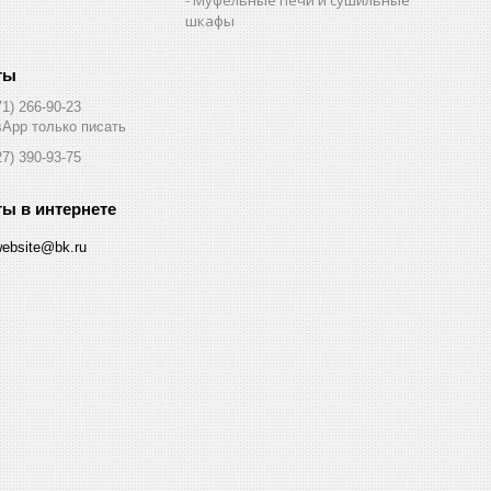
шкафы
71) 266-90-23
App только писать
27) 390-93-75
website@bk.ru