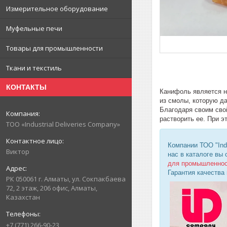
Измерительное оборудование
Муфельные печи
Товары для промышленности
Ткани и текстиль
КОНТАКТЫ
Канифоль является н
из смолы, которую д
Благодаря своим свой
растворить ее. При э
ТОО «Industrial Deliveries Company»
Компании ТОО "Ind
Виктор
нас в каталоге вы
для промышленно
Гарантия качества
РК 050061 г. Алматы, ул. Сокпакбаева
72, 2 этаж, 206 офис, Алматы,
Казахстан
+7 (771) 266-90-23