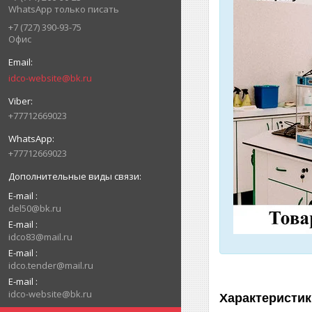
WhatsApp только писать
+7 (727) 390-93-75
Офис
idco-website@bk.ru
+77712669023
+77712669023
E-mail
del50@bk.ru
E-mail
idco83@mail.ru
E-mail
idco.tender@mail.ru
E-mail
idco-website@bk.ru
Характеристик