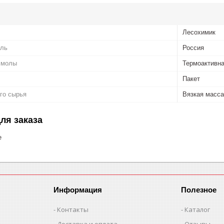
Лесохимик
ель
Россия
смолы
Термоактивн
Пакет
го сырья
Вязкая масса
ля заказа
е
Информация
Полезное
Контакты
Каталог
Доставка и оплата
Отзывы