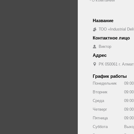
ТОО «Industrial De
Виктор
РК 050061 г. Алмат
График работы
Понедельник
09:00
Вторник
09:00
Среда
09:00
Четверг
09:00
Пятница
09:00
Суббота
Выхо