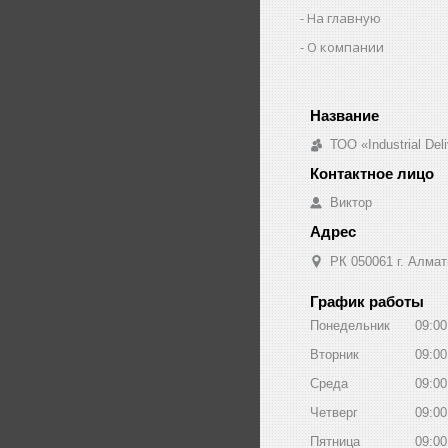
На главную
О компании
ТОО «Industrial De
Виктор
РК 050061 г. Алмат
График работы
Понедельник
09:00
Вторник
09:00
Среда
09:00
Четверг
09:00
Пятница
09:00