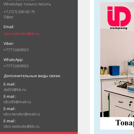
WhatsApp только писать
+7 (727) 390-93-75
Офис
idco-website@bk.ru
+77712669023
+77712669023
E-mail
del50@bk.ru
E-mail
idco83@mail.ru
E-mail
idco.tender@mail.ru
E-mail
idco-website@bk.ru