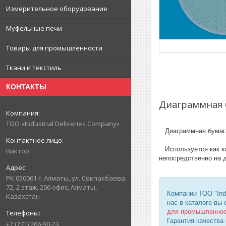
Измерительное оборудование
Муфельные печи
Товары для промышленности
Ткани и текстиль
КОНТАКТЫ
Диаграммная б
ТОО «Industrial Deliveries Company»
Диаграммная бумага 
Используется как к
Виктор
непосредственно на 
РК 050061 г. Алматы, ул. Сокпакбаева
72, 2 этаж, 206 офис, Алматы,
Компании ТОО "Ind
Казахстан
нас в каталоге вы
для промышленно
Гарантия качества
+7 (771) 266-90-23