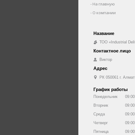
На главную
О компании
ТОО «Industrial De
Виктор
РК 050061 г. Алмат
График работы
Понедельник
09:00
Вторник
09:00
Среда
09:00
Четверг
09:00
Пятница
09:00