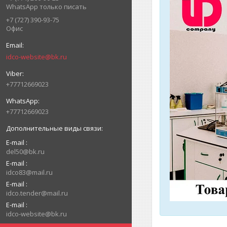
WhatsApp только писать
+7 (727) 390-93-75
Офис
idco-website@bk.ru
+77712669023
+77712669023
E-mail
del50@bk.ru
E-mail
idco83@mail.ru
E-mail
idco.tender@mail.ru
E-mail
idco-website@bk.ru