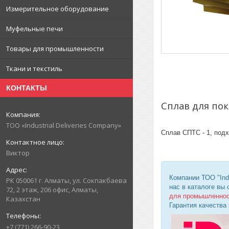
Измерительное оборудование
Муфельные печи
Товары для промышленности
Ткани и текстиль
КОНТАКТЫ
Сплав для по
ТОО «Industrial Deliveries Company»
Сплав СПТС - 1, под
Виктор
Компании ТОО "Ind
РК 050061 г. Алматы, ул. Сокпакбаева
нас в каталоге вы
72, 2 этаж, 206 офис, Алматы,
для промышленно
Казахстан
Гарантия качества
+7 (771) 266-90-23