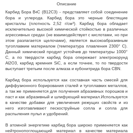
Описание
Карбид Бора B
C (B12C3) - представляет собой соединение
4
бора и углерода. Карбид бора это черные блестящие
кристаллы (плотность 2,52 г/см³). Карбид бора обладает
исключительно высокой химической стойкостью в различных
агрессивных средах (не взаимодействует с кислотами, но при
этом разлагается щелочами), является высокоабразивным
тугоплавким материалом (температура плавления 2300° С).
Данный химический продукт устойчив до температуры 1000°
С, а по твердости карбид бора опережает электрокорунд
Al2O3, карбид кремния SiC, а если точнее, то по твердости
выступает третьим после алмаза и кубонитрида бора CBN.
Карбид бора используется как составная часть смесей для
диффузионного борирования сталей и тугоплавких металлов,
а так же применяется для получения абразивных порошков и
паст и как абразивный и шлифующий материал.Используется
в качестве добавки для увеличения режущих свойств и из
него изготавливают пескоструйные сопла и сопла для
распыления пульп и удобрений.
В атомной энергетике карбид бора широко применяется как
нейтронопоглощающий материал в качестве материала