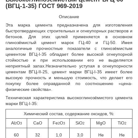
(ВГЦ-1-35) ГОСТ 969-2019
Описание
Эта марка цемента предназначена для изготовления
быстротвердеющих строительных и огнеупорных растворов и
бетонов. Для этих целей применяется в основном
глинозёмистый цемент марок ГЦ-40 и ГЦ-50. Имея
аналогичные прочностные показатели с глинозёмистым
цементом ВГЦ-I-35 обладает более высокой огнеупорной
стойкостью и при использовании его не выделяется
неприятный запах.Незначительно уступая в огнеупорности
цементам ВГЦ-II-25, цемент марки ВГЦ-I-35 имеет более
высокую прочность и меньшую стоимость, что делает его
покупку более оправданной по соотношению «цена-
физические свойства».
Техническая характеристика высокоглинозёмистого цемента
марки ВГЦ-I-35:
Химический состав, содержание оксидов, %:
Al
O
CaO
Fe
O
SiO
MgO
TiO
2
3
2
3
2
2
60
32
1,0
3,0
Не
Не