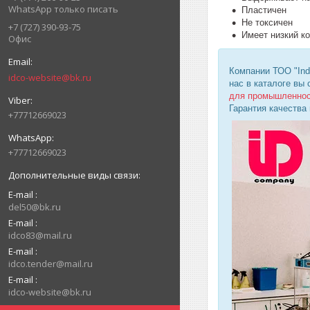
WhatsApp только писать
Пластичен
Не токсичен
+7 (727) 390-93-75
Имеет низкий к
Офис
Компании ТОО "Ind
idco-website@bk.ru
нас в каталоге вы
для промышленно
Гарантия качества
+77712669023
+77712669023
E-mail
del50@bk.ru
E-mail
idco83@mail.ru
E-mail
idco.tender@mail.ru
E-mail
idco-website@bk.ru