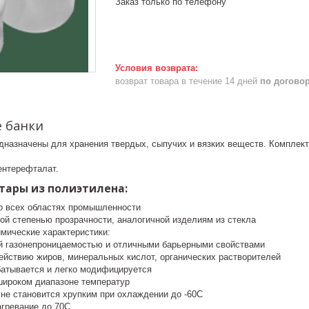
Заказ только по телефону
возврат товара в течение 14 дней
по догово
 банки
едназначены для хранения твердых, сыпучих и вязких веществ. Комплект
ентерефталат.
тары из полиэтилена:
о всех областях промышленности
ой степенью прозрачности, аналогичной изделиям из стекла
имические характеристики:
й газонепроницаемостью и отличными барьерными свойствами
действию жиров, минеральных кислот, органических растворителей
атывается и легко модифицируется
широком диапазоне температур
 не становится хрупким при охлаждении до -60С
гревание до 70С