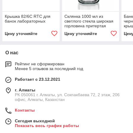
Крышка 82/6С RTC для
Склянка 1000 мл из
Банк
банок лабораторных
светлого стекла широкая
черн
горловина притертая
крыш
пробка
Цену уточняйте
Цену уточняйте
Цен
О нас
Рейтинг не сформирован
Менее 5 отзывов за последний год
Работает с 23.12.2021
г. Алматы
РК 050061 г. Алматы, ул. Сокпакбаева 72, 2 этаж, 206
офис, Алматы, Казахстан
Контакты
Сегодня выходной
Показать весь график работы