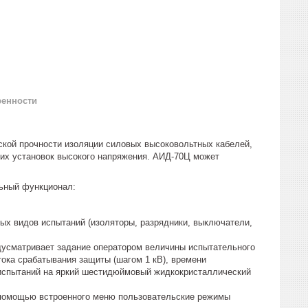
ренности
кой прочности изоляции силовых высоковольтных кабелей,
ких установок высокого напряжения. АИД-70Ц может
ьный функционал:
ых видов испытаний (изоляторы, разрядники, выключатели,
усматривает задание оператором величины испытательного
тока срабатывания защиты (шагом 1 кВ), времени
 испытаний на яркий шестидюймовый жидкокристаллический
 помощью встроенного меню пользовательские режимы