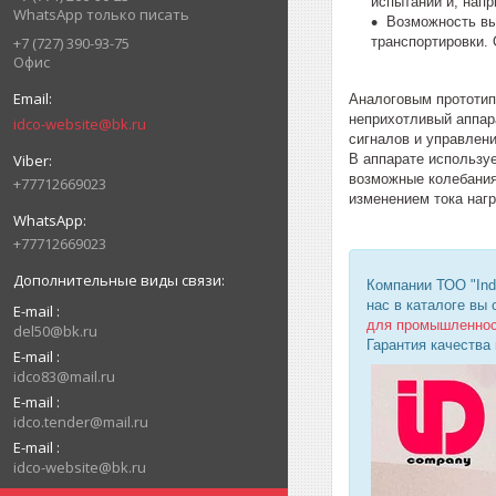
испытаний и, нап
WhatsApp только писать
Возможность вы
транспортировки.
+7 (727) 390-93-75
Офис
Аналоговым прототип
неприхотливый аппар
idco-website@bk.ru
сигналов и управлен
В аппарате использу
возможные колебания
+77712669023
изменением тока наг
+77712669023
Компании ТОО "Ind
нас в каталоге вы
E-mail
для промышленно
del50@bk.ru
Гарантия качества
E-mail
idco83@mail.ru
E-mail
idco.tender@mail.ru
E-mail
idco-website@bk.ru