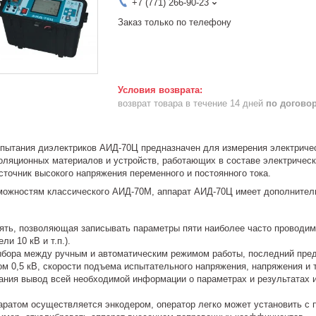
+7 (771) 266-90-23
Заказ только по телефону
возврат товара в течение 14 дней
по догово
пытания диэлектриков АИД-70Ц предназначен для измерения электричес
оляционных материалов и устройств, работающих в составе электричес
сточник высокого напряжения переменного и постоянного тока.
можностям классического АИД-70М, аппарат АИД-70Ц имеет дополнител
ять, позволяющая записывать параметры пяти наиболее часто проводим
ли 10 кВ и т.п.).
бора между ручным и автоматическим режимом работы, последний пред
м 0,5 кВ, скорости подъема испытательного напряжения, напряжения и 
ания вывод всей необходимой информации о параметрах и результатах
аратом осуществляется энкодером, оператор легко может установить с