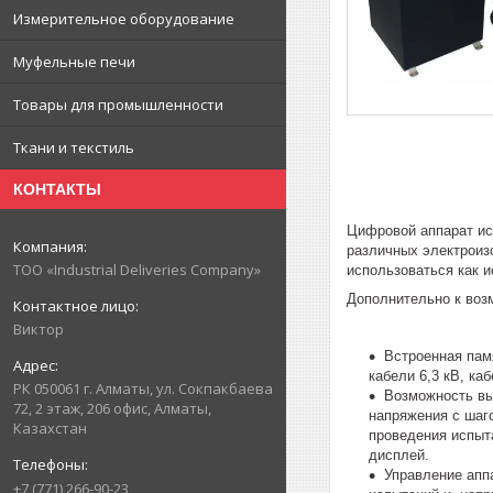
Измерительное оборудование
Муфельные печи
Товары для промышленности
Ткани и текстиль
КОНТАКТЫ
Цифровой аппарат ис
различных электроиз
ТОО «Industrial Deliveries Company»
использоваться как и
Дополнительно к воз
Виктор
Встроенная пам
кабели 6,3 кВ, кабе
РК 050061 г. Алматы, ул. Сокпакбаева
Возможность вы
72, 2 этаж, 206 офис, Алматы,
напряжения с шаго
Казахстан
проведения испыт
дисплей.
Управление апп
+7 (771) 266-90-23