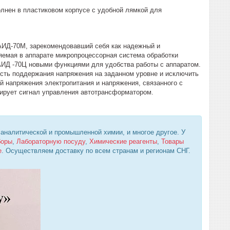
олнен в пластиковом корпусе с удобной лямкой для
АИД-70М, зарекомендовавший себя как надежный и
яемая в аппарате микропроцессорная система обработки
АИД -70Ц новыми функциями для удобства работы с аппаратом.
ость поддержания напряжения на заданном уровне и исключить
 напряжения электропитания и напряжения, связанного с
зирует сигнал управления автотрансформатором.
 аналитической и промышленной химии, и многое другое. У
боры
,
Лабораторную посуду
,
Химические реагенты
,
Товары
е
. Осуществляем доставку по всем странам и регионам СНГ.