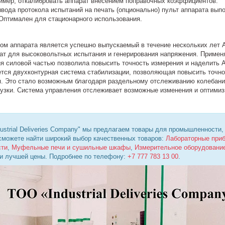
ример, откалибровать аппарат внесением поправочных коэффициентов.
вода протокола испытаний на печать (опционально) пульт аппарата вып
 Оптимален для стационарного использования.
ом аппарата является успешно выпускаемый в течение нескольких лет 
ат для высоковольтных испытания и генерирования напряжения. Примен
ия силовой частью позволила повысить точность измерения и наделить 
ется двухконтурная система стабилизации, позволяющая повысить точн
. Это стало возможным благодаря раздельному отслеживанию колебаний
рузки. Система управления отслеживает возможные изменения и оптими
ustrial Deliveries Company" мы предлагаем товары для промышленности,
 сможете найти широкий выбор качественных товаров:
Лабораторные при
сти
,
Муфельные печи и сушильные шкафы
,
Измерительное оборудовани
 и лучшей цены. Подробнее по телефону:
+7 777 783 13 00
.