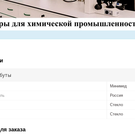
и
буты
Минимед
ель
Россия
Стекло
Стекло
ля заказа