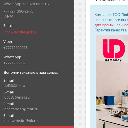
WhatsApp только писать
+7 (727) 390-93-75
Компании ТОО "Ind
Офис
нас в каталоге вы
для промышленно
Гарантия качества
idco-website@bk.ru
+77712669023
+77712669023
E-mail
del50@bk.ru
E-mail
idco83@mail.ru
E-mail
idco.tender@mail.ru
E-mail
idco-website@bk.ru