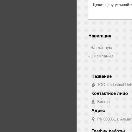
Цена:
Цену уточняйт
Навигация
На главную
О компании
ТОО «Industrial De
Виктор
РК 050061 г. Алмат
График работы