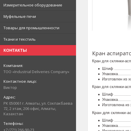
Измерительное оборудование
Муфельные печи
Товары для промышленности
Ткани и текстиль
КОНТАКТЫ
Кран аспират
Кран для склянки-асп
Шлиф ...............
ТОО «Industrial Deliveries Company»
Упаковка............
Изготовлен из х
Кран для склянки-асп
Виктор
Шлиф ................
Упаковка.............
РК 050061 г. Алматы, ул. Сокпакбаева
Изготовлена из 
72, 2 этаж, 206 офис, Алматы,
Кран для склянки-а
Казахстан
Шлиф ................
Упаковка.............
+7 (771) 266-90-23
Изготовлена из 