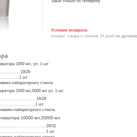
Заказ только по телефону
возврат товара в течение 14 дней
по догово
ора
иратора 1000 мл, уп. 1 шт:
............... 19/26
...............1 шт.
имико-лабораторного стекла.
иратора 2500 мл,5000 мл уп. 1 шт:
........................... 24/29
...........................1 шт.
химико-лабораторного стекла.
спиратора 10000 мл,20000 мл
................................... 29/32
....................................1 шт.
химико-лабораторного стекла.