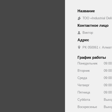
ТОО «Industrial De
Виктор
РК 050061 г. Алмат
График работы
Понедельник
09:00
Вторник
09:00
Среда
09:00
Четверг
09:00
Пятница
09:00
Суббота
Выхо
Воскресенье
Выхо