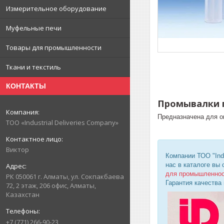
Измерительное оборудование
Муфельные печи
Товары для промышленности
Ткани и текстиль
КОНТАКТЫ
Промывалки 
Предназначена для о
ТОО «Industrial Deliveries Company»
Виктор
Компании ТОО "Ind
нас в каталоге вы
для промышленно
РК 050061 г. Алматы, ул. Сокпакбаева
Гарантия качества
72, 2 этаж, 206 офис, Алматы,
Казахстан
+7 (771) 266-90-23