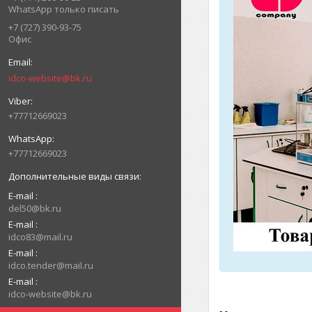
WhatsApp только писать
+7 (727) 390-93-75
Офис
idco-website@bk.ru
+77712669023
+77712669023
E-mail
del50@bk.ru
E-mail
idco83@mail.ru
E-mail
idco.tender@mail.ru
E-mail
idco-website@bk.ru