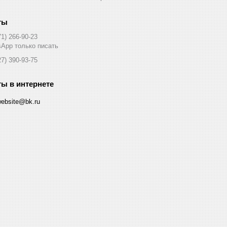
71) 266-90-23
App только писать
27) 390-93-75
website@bk.ru