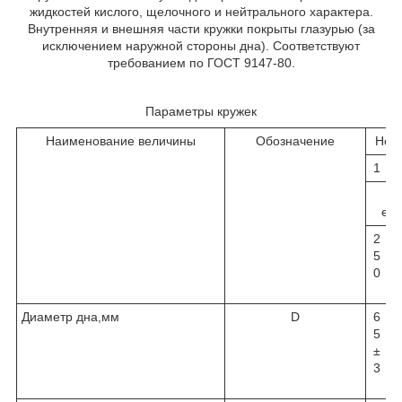
жидкостей кислого, щелочного и нейтрального характера.
Внутренняя и внешняя части кружки покрыты глазурью (за
исключением наружной стороны дна). Соответствуют
требованием по ГОСТ 9147-80.
Параметры кружек
Наименование величины
Обозначение
Ном
1
2
Р
емк
2
5
5
0
0
0
Диаметр дна,мм
D
6
8
5
5
±
±
3
3