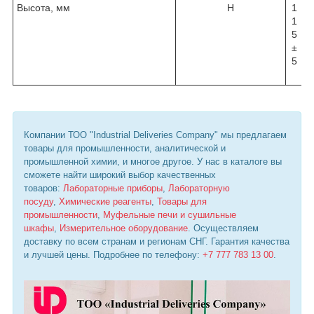
Высота, мм
H
1
1
1
3
5
5
±
±
5
7
Компании ТОО "Industrial Deliveries Company" мы предлагаем
товары для промышленности, аналитической и
промышленной химии, и многое другое. У нас в каталоге вы
сможете найти широкий выбор качественных
товаров:
Лабораторные приборы
,
Лабораторную
посуду
,
Химические реагенты
,
Товары для
промышленности
,
Муфельные печи и сушильные
шкафы
,
Измерительное оборудование
. Осуществляем
доставку по всем странам и регионам СНГ. Гарантия качества
и лучшей цены. Подробнее по телефону:
+7 777 783 13 00
.