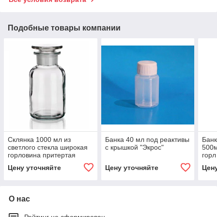
Подобные товары компании
Склянка 1000 мл из
Банка 40 мл под реактивы
Банк
светлого стекла широкая
с крышкой "Экрос"
500м
горловина притертая
горл
пробка
Цену уточняйте
Цену уточняйте
Цен
О нас