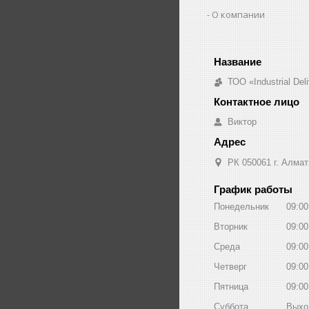
О компании
ТОО «Industrial De
Виктор
РК 050061 г. Алмат
График работы
Понедельник
09:00
Вторник
09:00
Среда
09:00
Четверг
09:00
Пятница
09:00
Суббота
Выхо