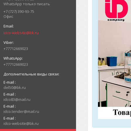
WhatsApp только писать
+7 (727) 390-93-75
Офис
idco-website@bk.ru
+77712669023
+77712669023
E-mail
del50@bk.ru
E-mail
idco83@mail.ru
E-mail
idco.tender@mail.ru
E-mail
idco-website@bk.ru