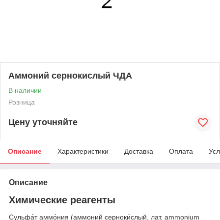
Аммоний сернокислый ЧДА
В наличии
Розница
Цену уточняйте
Описание
Характеристики
Доставка
Оплата
Усл
Описание
Химические реагенты
Сульфа́т аммо́ния (аммоний серноки́слый, лат. ammonium