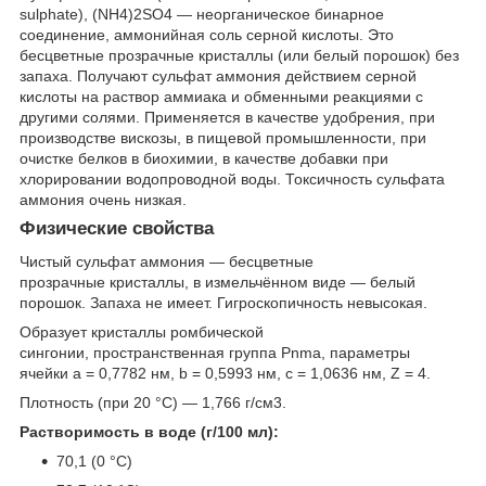
sulphate), (NH
4
)
2
SO
4
— неорганическое бинарное
соединение, аммонийная соль серной кислоты. Это
бесцветные прозрачные кристаллы (или белый порошок) без
запаха. Получают сульфат аммония действием серной
кислоты на раствор аммиака и обменными реакциями с
другими солями. Применяется в качестве удобрения, при
производстве вискозы, в пищевой промышленности, при
очистке белков в биохимии, в качестве добавки при
хлорировании водопроводной воды. Токсичность сульфата
аммония очень низкая.
Физические свойства
Чистый сульфат аммония — бесцветные
прозрачные кристаллы, в измельчённом виде — белый
порошок. Запаха не имеет. Гигроскопичность невысокая.
Образует кристаллы ромбической
сингонии, пространственная группа Pnma, параметры
ячейки a = 0,7782 нм, b = 0,5993 нм, c = 1,0636 нм, Z = 4.
Плотность (при 20 °C) — 1,766 г/см
3
.
Растворимость в воде (г/100 мл):
70,1 (0 °C)