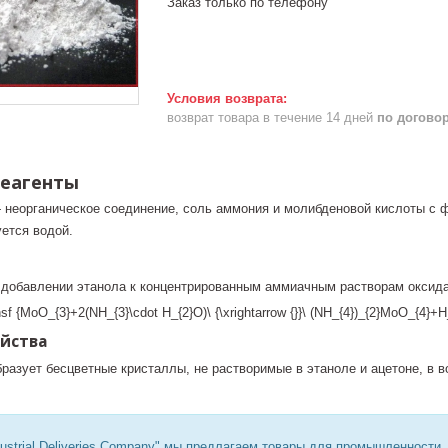
Заказ только по телефону
возврат товара в течение 14 дней
по догово
реагенты
неорганическое соединение, соль аммония и молибденовой кислоты с 
ется водой.
 добавлении этанола к концентрированным аммиачным растворам оксида
ойства
разует бесцветные кристаллы, не растворимые в этаноле и ацетоне, в в
ustrial Deliveries Company" мы предлагаем товары для промышленности,