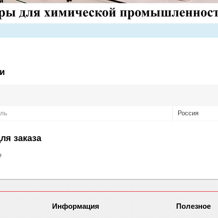
и
ель
Россия
ля заказа
е
Информация
Полезное