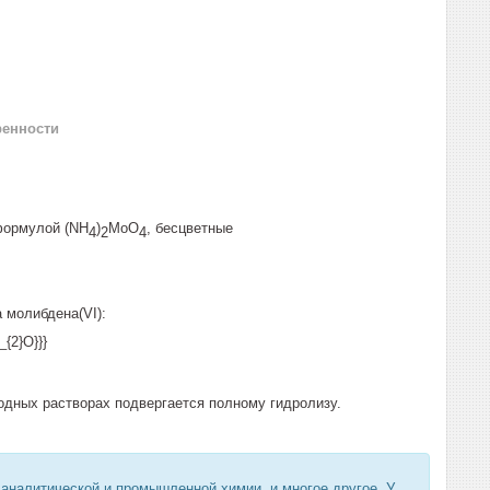
ренности
формулой (NH
)
MoO
, бесцветные
4
2
4
 молибдена(VI):
одных растворах подвергается полному гидролизу.
 аналитической и промышленной химии, и многое другое. У