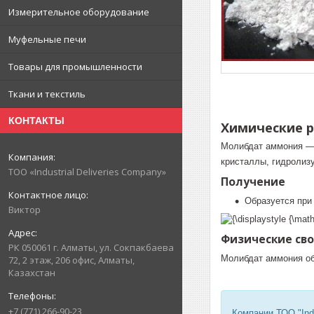
Измерительное оборудование
Муфельные печи
Товары для промышленности
Ткани и текстиль
КОНТАКТЫ
Химические 
Молибдат аммония — 
кристаллы, гидролизу
ТОО «Industrial Deliveries Company»
Получение
Образуется при
Виктор
Физические св
РК 050061 г. Алматы, ул. Сокпакбаева
Молибдат аммония об
72, 2 этаж, 206 офис, Алматы,
Казахстан
+7 (771) 266-90-23
Компании ТОО "Ind