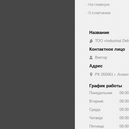
На главную
О компании
ТОО «Industrial De
Виктор
РК 050061 г. Алмат
График работы
Понедельник
09:00
Вторник
09:00
Среда
09:00
Четверг
09:00
Пятница
09:00