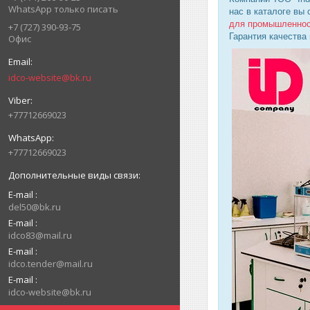
WhatsApp только писать
нас в каталоге вы
для промышленно
+7 (727) 390-93-75
Гарантия качества
Офис
idco-website@bk.ru
+77712669023
+77712669023
E-mail
del50@bk.ru
E-mail
idco83@mail.ru
E-mail
idco.tender@mail.ru
E-mail
idco-website@bk.ru