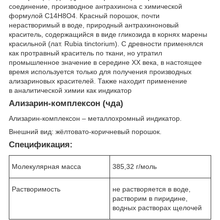
соединение, производное антрахинона с химической
формулой C
14
H
8
O
4
. Красный порошок, почти
нерастворимый в воде, природный антрахиноновый
краситель, содержащийся в виде гликозида в корнях марены
красильной (лат. Rubia tinctorium). С древности применялся
как протравный краситель по ткани, но утратил
промышленное значение в середине XX века, в настоящее
время используется только для получения производных
ализариновых красителей. Также находит применение
в аналитической химии как индикатор
Ализарин-комплексон (чда)
Ализарин-комплексон – металлохромный индикатор.
Внешний вид: жёлтовато-коричневый порошок.
Спецификация:
Молекулярная масса
385,32 г/моль
Растворимость
не растворяется в воде,
растворим в пиридине,
водных растворах щелочей