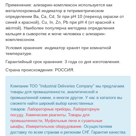
Применение: ализарин-комплексон используется как
металлохромный индикатор в титриметрическом
определении Ва, Са, Сd, Sr при рН 10 (переход окраски от
синей к красной), Сu, In, Zn, Pb при рН 4 (от красной к
жёлтой). Наиболее популярна методика определения
кальция в сыворотке и моче человека с ализарин-
комплексоном.
Условия хранения: индикатор хранят при комнатной
температуре.
Гарантийный срок хранения: 3 года со дня изготовления.
Страна происхождения: РОССИЯ.
Компании ТОО "Industrial Deliveries Company" мы предлагаем
товары для промышленности, аналитической и
промышленной химии, и многое другое. У нас в каталоге вы
сможете найти широкий выбор качественных
товаров:
Лабораторные приборы
,
Лабораторную
посуду
,
Химические реагенты
,
Товары для
промышленности
,
Муфельные печи и сушильные
шкафы
,
Измерительное оборудование
. Осуществляем
доставку по всем странам и регионам СНГ. Гарантия качества