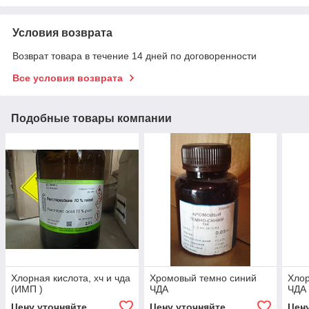
Условия возврата
Возврат товара в течение 14 дней по договоренности
Все условия возврата
Подобные товары компании
Хлорная кислота, хч и чда
Хромовый темно синий
Хлор
(ИМП )
ЧДА
ЧДА
Цену уточняйте
Цену уточняйте
Цен