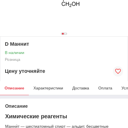
D Маннит
В наличии
Розница
Цену уточняйте
Описание
Характеристики
Доставка
Оплата
Усл
Описание
Химические реагенты
Манни́т — шестиатомный спирт — альдит, бесцветные