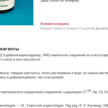
Заказ только по телефону
возврат товара в течение 14 дней
по догово
реагенты
1,5-дифенилкарбогидразид, H4R) химическое соединение из класса кар
и легко в него окисляется.
елые, твёрдые кристаллы, плохо растворимые в воде, но хорошо раство
аясь в дифенилкарбазон, при этом розовея.
+VI
тометрического определения соединений, содержащих Cr
, Hg, Cd, Os
клопедия. — М.: Советская энциклопедия. Под ред. И. Л. Кнунянца. 198