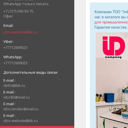
WhatsApp только писать
+7 (727) 390-93-75
Компании ТОО "Ind
Офис
нас в каталоге вы
для промышленно
Гарантия качества
idco-website@bk.ru
+77712669023
+77712669023
E-mail
del50@bk.ru
E-mail
idco83@mail.ru
E-mail
idco.tender@mail.ru
E-mail
idco-website@bk.ru