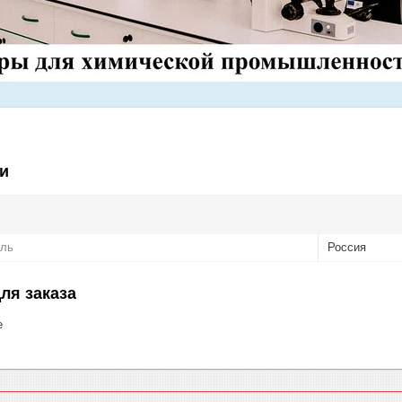
и
ель
Россия
ля заказа
е