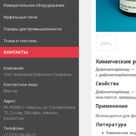
Измерительное оборудование
Муфельные печи
Товары для промышленности
Ткани и текстиль
КОНТАКТЫ
Химические 
Дифенилкарбазид — (
ТОО «Industrial Deliveries Company»
с дифенилкарбазоном 
Свойства
Виктор
Дифенилкарбазид — б
окисляется, превращ
Применение
РК 050061 г. Алматы, ул. Сокпакбаева
72, 2 этаж, 206 офис, Алматы,
Используется для фо
Казахстан
Литература
Химическая энци
+7 (771) 266-90-23