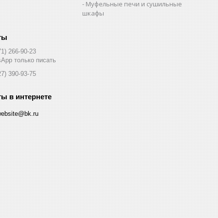
Муфельные печи и сушильные
шкафы
71) 266-90-23
App только писать
27) 390-93-75
website@bk.ru