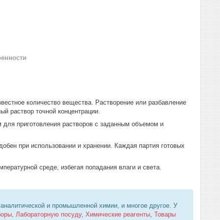
ренности
известное количество вещества. Растворение или разбавление
ый раствор точной концентрации.
м для приготовления растворов с заданным объемом и
добен при использовании и хранении. Каждая партия готовых
пературной среде, избегая попадания влаги и света.
 аналитической и промышленной химии, и многое другое. У
боры
,
Лабораторную посуду
,
Химические реагенты
,
Товары