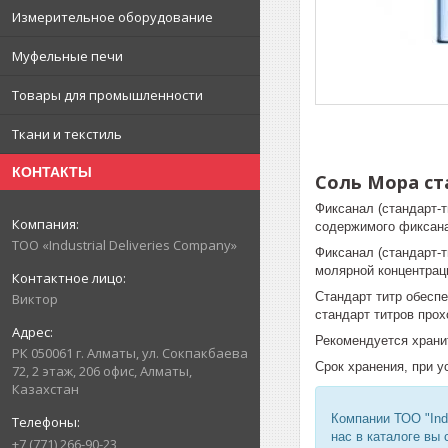
Измерительное оборудование
Муфельные печи
Товары для промышленности
Ткани и текстиль
КОНТАКТЫ
Соль Мора ста
Фиксанал (стандарт-т
содержимого фиксана
ТОО «Industrial Deliveries Company»
Фиксанал (стандарт-
молярной концентрац
Стандарт титр обеспе
Виктор
стандарт титров прох
Рекомендуется хранит
РК 050061 г. Алматы, ул. Сокпакбаева
Срок хранения, при 
72, 2 этаж, 206 офис, Алматы,
Казахстан
Компании ТОО "Ind
нас в каталоге вы
+7 (771) 266-90-23