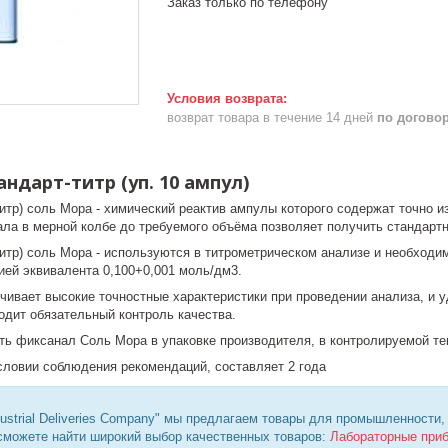
Заказ только по телефону
возврат товара в течение 14 дней
по догово
ндарт-титр (уп. 10 ампул)
итр) соль Мора - химический реактив ампулы которого содержат точно 
ла в мерной колбе до требуемого объёма позволяет получить стандартн
титр) соль Мора - используются в титрометрическом анализе и необходи
ией эквивалента 0,100+0,001 моль/дм3.
чивает высокие точностные характеристики при проведении анализа, и у
одит обязательный контроль качества.
ь фиксанал Соль Мора в упаковке производителя, в контролируемой тем
условии соблюдения рекомендаций, составляет 2 года
ustrial Deliveries Company" мы предлагаем товары для промышленности,
 сможете найти широкий выбор качественных товаров:
Лабораторные при