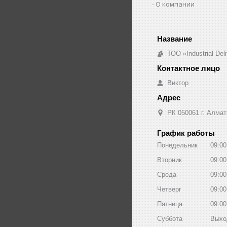
О компании
ТОО «Industrial De
Виктор
РК 050061 г. Алмат
График работы
Понедельник
09:00
Вторник
09:00
Среда
09:00
Четверг
09:00
Пятница
09:00
Суббота
Выхо