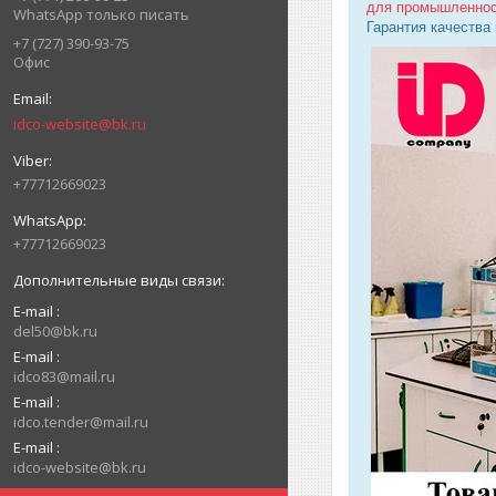
для промышленно
WhatsApp только писать
Гарантия качества
+7 (727) 390-93-75
Офис
idco-website@bk.ru
+77712669023
+77712669023
E-mail
del50@bk.ru
E-mail
idco83@mail.ru
E-mail
idco.tender@mail.ru
E-mail
idco-website@bk.ru