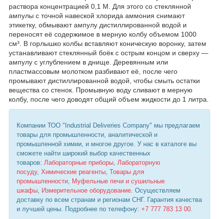
раствора концентрацией 0,1 М. Для этого со стеклянной
ампулы с точной навеской хлорида аммония снимают
этикетку, обмывают ампулу дистиллированной водой и
переносят её содержимое в мерную колбу объемом 1000
см³. В горлышко колбы вставляют коническую воронку, затем
устанавливают стеклянный боёк с острым концом и сверху —
ампулу с углублением в днище. Деревянным или
пластмассовым молотком разбивают её, после чего
промывают дистиллированной водой, чтобы смыть остатки
вещества со стенок. Промывную воду сливают в мерную
колбу, после чего доводят общий объем жидкости до 1 литра.
Компании ТОО "Industrial Deliveries Company" мы предлагаем
товары для промышленности, аналитической и
промышленной химии, и многое другое. У нас в каталоге вы
сможете найти широкий выбор качественных
товаров:
Лабораторные приборы
,
Лабораторную
посуду
,
Химические реагенты
,
Товары для
промышленности
,
Муфельные печи и сушильные
шкафы
,
Измерительное оборудование
. Осуществляем
доставку по всем странам и регионам СНГ. Гарантия качества
и лучшей цены. Подробнее по телефону:
+7 777 783 13 00
.