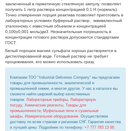
заключенный в герметичную стеклянную ампулу, позволяет
получить 1 литр раствора концентрацией 0,1 H (нормаль).
Точно отмеренная порция реактива позволяет приготовить в
лабораторных условиях буферный раствор, эквивалентный
эталонному с известным объемом и концентрацией
0,100±0,001 моль/дм3. Незначительная погрешность в
концентрации готового раствора допускается стандартами
ГОСТ.
Белый порошок магния сульфата хорошо растворяется в
дистиллированной воде. Готовый раствор не требует
процеживания, его можно использовать сразу.
Компании ТОО "Industrial Deliveries Company" мы предлагаем
товары для промышленности, аналитической и
промышленной химии, и многое другое. У нас в каталоге вы
сможете найти широкий выбор качественных
товаров:
Лабораторные приборы
,
Лабораторную
посуду
,
Химические реагенты
,
Товары для
промышленности
,
Муфельные печи и сушильные
шкафы
,
Измерительное оборудование
. Осуществляем
доставку по всем странам и регионам СНГ. Гарантия качества
и лучшей цены. Подробнее по телефону:
+7 777 783 13 00
.