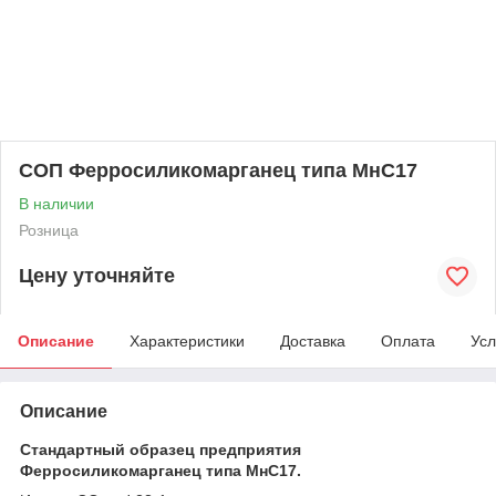
СОП Ферросиликомарганец типа МнС17
В наличии
Розница
Цену уточняйте
Описание
Характеристики
Доставка
Оплата
Усл
Описание
Стандартный образец предприятия
Ферросиликомарганец типа МнС17.