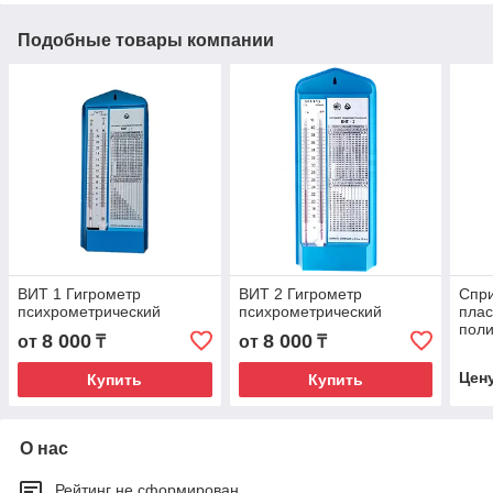
Подобные товары компании
ВИТ 1 Гигрометр
ВИТ 2 Гигрометр
Спр
психрометрический
психрометрический
плас
поли
8 000
8 000
от
₸
от
₸
А №3
Цен
Купить
Купить
О нас
Рейтинг не сформирован