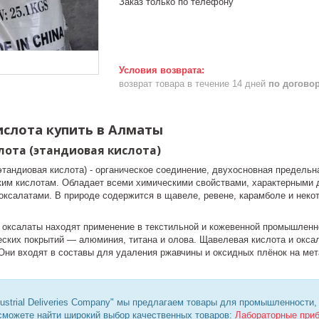
Заказ только по телефону
возврат товара в течение 14 дней
по догово
слота купить в Алматы
ота (этандиовая кислота)
этандиовая кислота) - органическое соединение, двухосновная предел
ким кислотам. Обладает всеми химическими свойствами, характерными
оксалатами. В природе содержится в щавеле, ревене, карамболе и некот
 оксалаты находят применение в текстильной и кожевенной промышленн
ских покрытий — алюминия, титана и олова. Щавелевая кислота и окса
 Они входят в составы для удаления ржавчины и оксидных плёнок на м
ustrial Deliveries Company" мы предлагаем товары для промышленности,
 сможете найти широкий выбор качественных товаров:
Лабораторные при