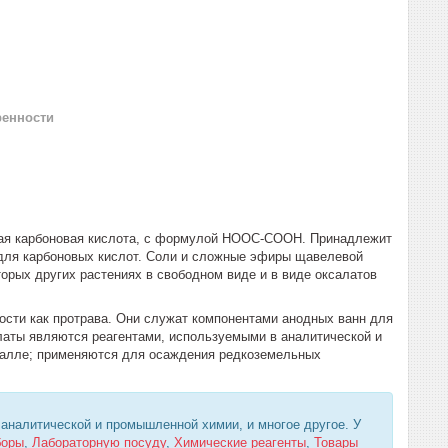
ренности
ьная карбоновая кислота, с формулой HOOC-COOH. Принадлежит
 для карбоновых кислот. Соли и сложные эфиры щавелевой
орых других растениях в свободном виде и в виде оксалатов
ости как протрава. Они служат компонентами анодных ванн для
латы являются реагентами, используемыми в аналитической и
еталле; применяются для осаждения редкоземельных
 аналитической и промышленной химии, и многое другое. У
боры
,
Лабораторную посуду
,
Химические реагенты
,
Товары