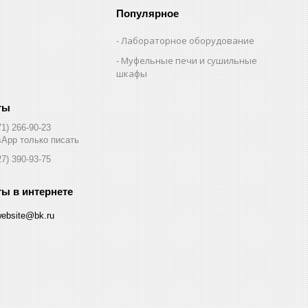
Популярное
Лабораторное оборудование
Муфельные печи и сушильные
шкафы
71) 266-90-23
App только писать
27) 390-93-75
website@bk.ru