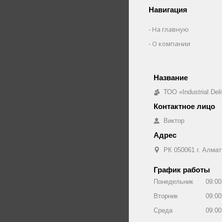
Навигация
На главную
О компании
ТОО «Industrial De
Виктор
РК 050061 г. Алмат
График работы
Понедельник
09:00
Вторник
09:00
Среда
09:00