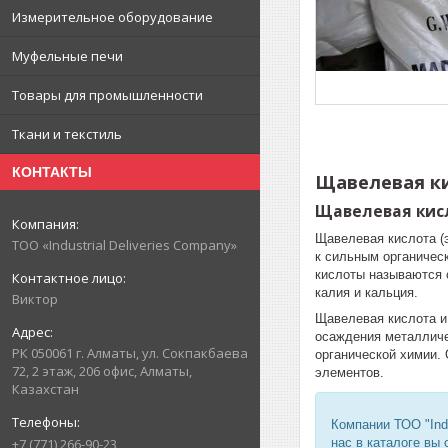
Измерительное оборудование
Муфельные печи
Товары для промышленности
Ткани и текстиль
КОНТАКТЫ
Щавелевая ки
Щавелевая кисл
Щавелевая кислота (
ТОО «Industrial Deliveries Company»
к сильным органичес
кислоты называются 
калия и кальция.
Виктор
Щавелевая кислота и
осаждения металличе
РК 050061 г. Алматы, ул. Сокпакбаева
органической химии.
72, 2 этаж, 206 офис, Алматы,
элементов.
Казахстан
Компании ТОО "Ind
нас в каталоге вы
+7 (771) 266-90-23