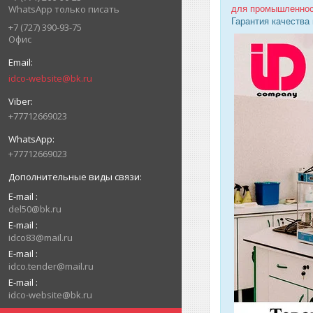
WhatsApp только писать
для промышленно
Гарантия качества
+7 (727) 390-93-75
Офис
idco-website@bk.ru
+77712669023
+77712669023
E-mail
del50@bk.ru
E-mail
idco83@mail.ru
E-mail
idco.tender@mail.ru
E-mail
idco-website@bk.ru