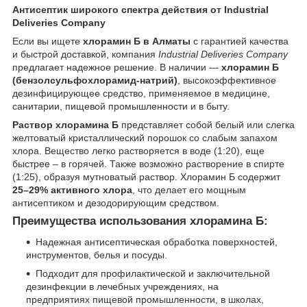
Антисептик широкого спектра действия от Industrial
Deliveries Company
Если вы ищете
хлорамин Б в Алматы
с гарантией качества
и быстрой доставкой, компания
Industrial Deliveries Company
предлагает надежное решение. В наличии —
хлорамин Б
(бензолсульфохлорамид-натрий)
, высокоэффективное
дезинфицирующее средство, применяемое в медицине,
санитарии, пищевой промышленности и в быту.
Раствор хлорамина Б
представляет собой белый или слегка
желтоватый кристаллический порошок со слабым запахом
хлора. Вещество легко растворяется в воде (1:20), еще
быстрее – в горячей. Также возможно растворение в спирте
(1:25), образуя мутноватый раствор. Хлорамин Б содержит
25–29% активного хлора
, что делает его мощным
антисептиком и дезодорирующим средством.
Преимущества использования хлорамина Б:
Надежная антисептическая обработка поверхностей,
инструментов, белья и посуды.
Подходит для профилактической и заключительной
дезинфекции в лечебных учреждениях, на
предприятиях пищевой промышленности, в школах,