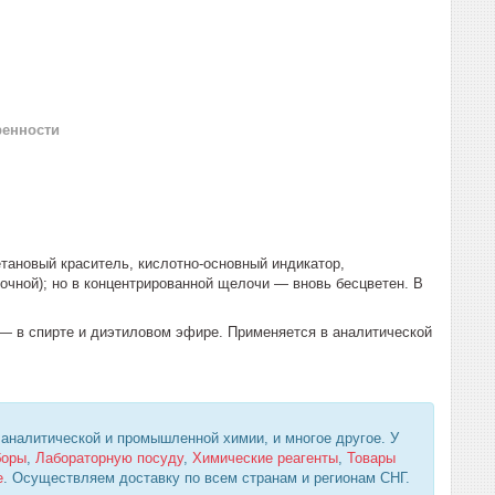
ренности
тановый краситель, кислотно-основный индикатор,
лочной); но в концентрированной щелочи — вновь бесцветен. В
— в спирте и диэтиловом эфире. Применяется в аналитической
 аналитической и промышленной химии, и многое другое. У
боры
,
Лабораторную посуду
,
Химические реагенты
,
Товары
е
. Осуществляем доставку по всем странам и регионам СНГ.