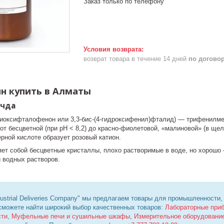
Заказ только по телефону
возврат товара в течение 14 дней
по догово
н купить в Алматы
 чда
диоксифталофенон или 3,3-бис-(4-гидроксифенил)фталид) — трифенилме
т бесцветной (при pH < 8,2) до красно-фиолетовой, «малиновой» (в ще
рной кислоте образует розовый катион.
ет собой бесцветные кристаллы, плохо растворимые в воде, но хорошо 
и водных растворов.
ustrial Deliveries Company" мы предлагаем товары для промышленности,
 сможете найти широкий выбор качественных товаров:
Лабораторные при
сти
,
Муфельные печи и сушильные шкафы
,
Измерительное оборудовани