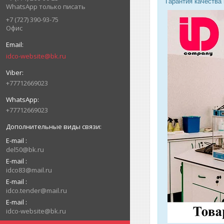
Гарантия качества
WhatsApp только писать
+7 (727) 390-93-75
Офис
idco-website@bk.ru
+77712669023
+77712669023
E-mail
del50@bk.ru
E-mail
idco83@mail.ru
E-mail
idco.tender@mail.ru
E-mail
idco-website@bk.ru