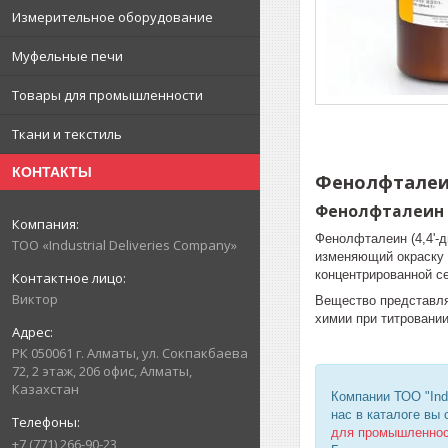
Измерительное оборудование
Муфельные печи
Товары для промышленности
Ткани и текстиль
КОНТАКТЫ
Фенолфталеи
Фенолфталеин
Фенолфталеин (4,4'-
ТОО «Industrial Deliveries Company»
изменяющий окраску о
концентрированной се
Виктор
Вещество представля
химии при титровани
РК 050061 г. Алматы, ул. Сокпакбаева
72, 2 этаж, 206 офис, Алматы,
Казахстан
Компании ТОО "Ind
нас в каталоге вы
для промышленно
+7 (771) 266-90-23