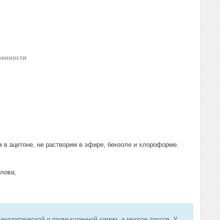
ренности
м в ацетоне, не растворим в эфире, бензоле и хлороформе.
лова;
 аналитической и промышленной химии, и многое другое. У