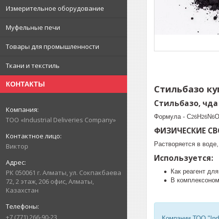
Измерительное оборудование
Муфельные печи
Товары для промышленности
Ткани и текстиль
КОНТАКТЫ
Стильбазо ку
Стильбазо, чда
Формула - C
H
N
26
26
6
ТОО «Industrial Deliveries Company»
ФИЗИЧЕСКИЕ СВ
Растворяется в воде,
Виктор
Используется:
Как реагент дл
РК 050061 г. Алматы, ул. Сокпакбаева
В комплексоном
72, 2 этаж, 206 офис, Алматы,
Казахстан
+7 (771) 266-90-23
Компании ТОО "Ind