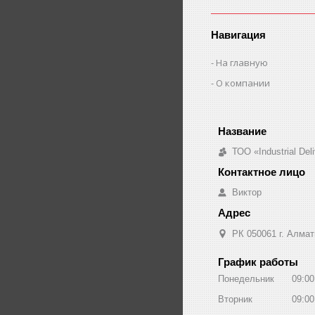
Навигация
На главную
О компании
ТОО «Industrial De
Виктор
РК 050061 г. Алмат
График работы
Понедельник
09:00
Вторник
09:00