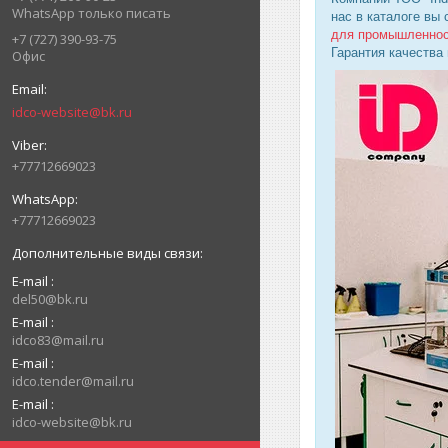
WhatsApp только писать
нас в каталоге вы
для промышленно
+7 (727) 390-93-75
Гарантия качества
Офис
idco-website@bk.ru
+77712669023
+77712669023
E-mail
del50@bk.ru
E-mail
idco83@mail.ru
E-mail
idco.tender@mail.ru
E-mail
idco-website@bk.ru