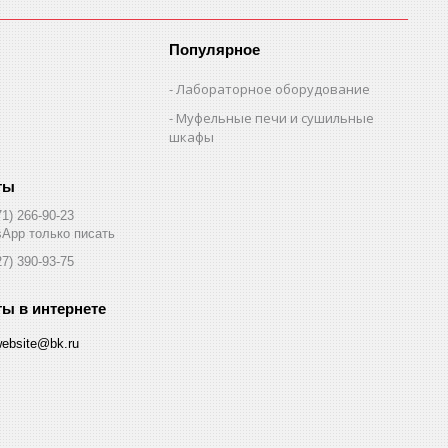
Популярное
Лабораторное оборудование
Муфельные печи и сушильные
шкафы
71) 266-90-23
App только писать
27) 390-93-75
website@bk.ru