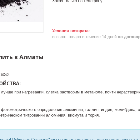
Заказ только по телефону
возврат товара в течение 14 дней
по догово
пить в Алматы
O
S
10
2.
ОЙСТВА:
 лучше при нагревании, слегка растворим в метаноле, почти нераствори
я фотометрического определения алюминия, галлия, индия, молибдена, о
етрическом титровании алюминия, висмута и тория.
ustrial Deliveries Company" мы предлагаем товары для промышленности,