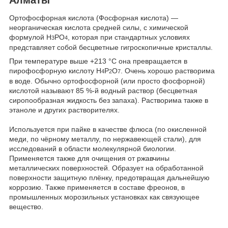
Ортофосфорная кислота (Фосфорная кислота) —
неорганическая кислота средней силы, с химической
формулой H
PO
, которая при стандартных условиях
3
4
представляет собой бесцветные гигроскопичные кристаллы.
При температуре выше +213 °C она превращается в
пирофосфорную кислоту H
P
O
. Очень хорошо растворима
4
2
7
в воде. Обычно ортофосфорной (или просто фосфорной)
кислотой называют 85 %-й водный раствор (бесцветная
сиропообразная жидкость без запаха). Растворима также в
этаноле и других растворителях.
Используется при пайке в качестве флюса (по окисленной
меди, по чёрному металлу, по нержавеющей стали), для
исследований в области молекулярной биологии.
Применяется также для очищения от ржавчины
металлических поверхностей. Образует на обработанной
поверхности защитную плёнку, предотвращая дальнейшую
коррозию. Также применяется в составе фреонов, в
промышленных морозильных установках как связующее
вещество.