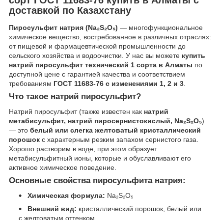
доставкой по Казахстану
Пиросульфит натрия (Na₂S₂O₅)
— многофункциональное
химическое вещество, востребованное в различных отраслях:
от пищевой и фармацевтической промышленности до
сельского хозяйства и водоочистки. У нас вы можете
купить
натрий пиросульфит технический 1 сорта в Алматы
по
доступной цене с гарантией качества и соответствием
требованиям
ГОСТ 11683-76 с изменениями 1, 2 и 3
.
Что такое натрий пиросульфит?
Натрий пиросульфит (также известен как
натрий
метабисульфит, натрий пиросернистокислый, Na₂S₂O₅
)
— это
белый или слегка желтоватый кристаллический
порошок
с характерным резким запахом сернистого газа.
Хорошо растворим в воде, при этом образует
метабисульфитный ионы, которые и обуславливают его
активное химическое поведение.
Основные свойства пиросульфита натрия:
Химическая формула:
Na₂S₂O₅
Внешний вид:
кристаллический порошок, белый или
с желтоватым оттенком