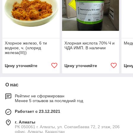
Хлорное железо, 6 ти
Хлорная кислота 70% Ч и
Медь
водное, ч. (хлорид
ЧДА ИМП. В наличии
железа(III))
Цену уточняйте
Цену уточняйте
Цен
О нас
Рейтинг не сформирован
Менее 5 отзывов за последний год
Работает с 23.12.2021
г. Алматы
РК 050061 г. Алматы, ул. Сокпакбаева 72, 2 этаж, 206
офис, Алматы, Казахстан