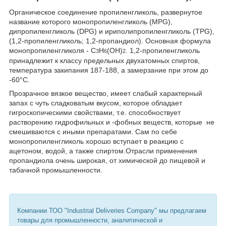
Органическое соединение пропиленгликоль, развернутое
название которого монопропиленгликоль (MPG),
дипропиленгликоль (DPG) и ириполипропиленгликоль (TPG),
(1,2-пропиленгликоль; 1,2-пропандиол). Основная формула
монопропиленгликоля - C
H
(OH)
. 1,2-пропиленгликоль
3
6
2
принадлежит к классу предельных двухатомных спиртов,
температура закипания 187-188, а замерзание при этом до
-60°С.
Прозрачное вязкое вещество, имеет слабый характерный
запах с чуть сладковатым вкусом, которое обладает
гигроскопическими свойствами, т.е. способноствует
растворению гидрофильных и -фобных веществ, которые не
смешиваются с иными препаратами. Сам по себе
монопропиленгликоль хорошо вступает в реакцию с
ацетоном, водой, а также спиртом.Отрасли применения
пропандиола очень широкая, от химической до пищевой и
табачной промышленности.
Компании ТОО "Industrial Deliveries Company" мы предлагаем
товары для промышленности, аналитической и