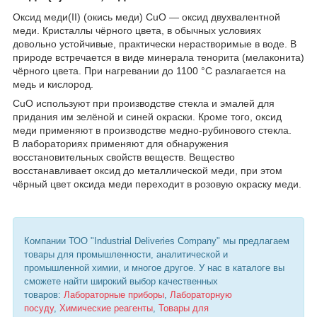
Оксид меди(II) (окись меди) CuO — оксид двухвалентной
меди. Кристаллы чёрного цвета, в обычных условиях
довольно устойчивые, практически нерастворимые в воде. В
природе встречается в виде минерала тенорита (мелаконита)
чёрного цвета. При нагревании до 1100 °C разлагается на
медь и кислород.
CuO используют при производстве стекла и эмалей для
придания им зелёной и синей окраски. Кроме того, оксид
меди применяют в производстве медно-рубинового стекла.
В лабораториях применяют для обнаружения
восстановительных свойств веществ. Вещество
восстанавливает оксид до металлической меди, при этом
чёрный цвет оксида меди переходит в розовую окраску меди.
Компании ТОО "Industrial Deliveries Company" мы предлагаем
товары для промышленности, аналитической и
промышленной химии, и многое другое. У нас в каталоге вы
сможете найти широкий выбор качественных
товаров:
Лабораторные приборы
,
Лабораторную
посуду
,
Химические реагенты
,
Товары для