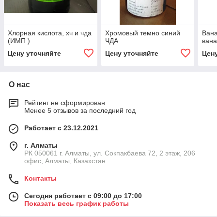
Хлорная кислота, хч и чда
Хромовый темно синий
Вана
(ИМП )
ЧДА
вана
Цену уточняйте
Цену уточняйте
Цен
О нас
Рейтинг не сформирован
Менее 5 отзывов за последний год
Работает с 23.12.2021
г. Алматы
РК 050061 г. Алматы, ул. Сокпакбаева 72, 2 этаж, 206
офис, Алматы, Казахстан
Контакты
Сегодня работает с 09:00 до 17:00
Показать весь график работы