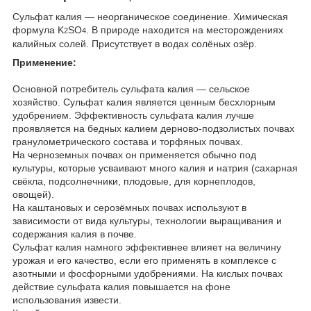
Сульфат калия — неорганическое соединение. Химическая
формула K
SO
. В природе находится на месторождениях
2
4
калийных солей. Присутствует в водах солёных озёр.
Применение:
Основной потребитель сульфата калия — сельское
хозяйство. Сульфат калия является ценным бесхлорным
удобрением. Эффективность сульфата калия лучше
проявляется на бедных калием дерново-подзолистых почвах
гранулометрического состава и торфяных почвах.
На черноземных почвах он применяется обычно под
культуры, которые усваивают много калия и натрия (сахарная
свёкла, подсолнечники, плодовые, для корнеплодов,
овощей).
На каштановых и серозёмных почвах используют в
зависимости от вида культуры, технологии выращивания и
содержания калия в почве.
Сульфат калия намного эффективнее влияет на величину
урожая и его качество, если его применять в комплексе с
азотными и фосфорными удобрениями. На кислых почвах
действие сульфата калия повышается на фоне
использования извести.