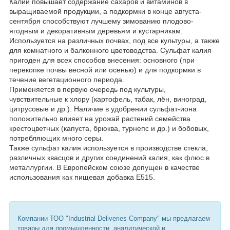
Калий повышает содержание сахаров и витаминов в
выращиваемой продукции, а подкормки в конце августа-
сентября способствуют лучшему зимованию плодово-
ягодным и декоративным деревьям и кустарникам.
Используется на различных почвах, под все культуры, а также
для комнатного и балконного цветоводства. Сульфат калия
пригоден для всех способов внесения: основного (при
перекопке почвы весной или осенью) и для подкормки в
течение вегетационного периода.
Применяется в первую очередь под культуры,
чувствительные к хлору (картофель, табак, лён, виноград,
цитрусовые и др.). Наличие в удобрении сульфат-иона
положительно влияет на урожай растений семейства
крестоцветных (капуста, брюква, турнепс и др.) и бобовых,
потребляющих много серы.
Также сульфат калия используется в производстве стекла,
различных квасцов и других соединений калия, как флюс в
металлургии. В Европейском союзе допущен в качестве
использования как пищевая добавка E515.
Компании ТОО "Industrial Deliveries Company" мы предлагаем
товары для промышленности, аналитической и