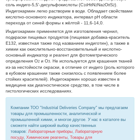
соль индиго-5,5'-дисульфокислоты (C
H
N
Na
O
S
).
16
8
2
2
8
2
Индигокармин легко растворим в воде. Обладает свойствами
кислотно-основного индикатора, интервал pH области
перехода от синей формы к жёлтой - 11,6-14,0.
Индигокармин применяется для изготовления чернил,
подкраски пищевых продуктов (пищевая добавка-краситель
E132, известная также под названием индиготин), а также в
химии как окислительно-восстановительный и кислотно-
основный индикатор и реагент для фотометрического
определения O
и O
. Не используется для крашения тканей
2
3
из-за нестойкости окраски, в отличие от индиго (роль которого
в кубовом крашении также снизилось с появлением более
стойких красителей). Индигокармин хорошо известен в
медицине как диагностическое средство, в том числе в
гистологических исследованиях.
Компании ТОО "Industrial Deliveries Company" мы предлагаем
товары для промышленности, аналитической и
промышленной химии, и многое другое. У нас в каталоге вы
сможете найти широкий выбор качественных
товаров:
Лабораторные приборы
,
Лабораторную
посуду
,
Химические реагенты
,
Товары для