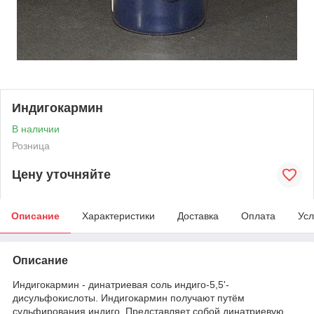
Индигокармин
В наличии
Розница
Цену уточняйте
Описание
Характеристики
Доставка
Оплата
Усл
Описание
Индигокармин - динатриевая соль индиго-5,5'-
дисульфокислоты. Индигокармин получают путём
сульфирования индиго. Представляет собой динатриевую