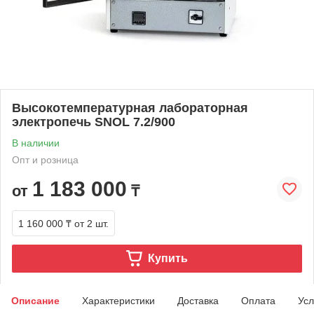
Высокотемпературная лабораторная
электропечь SNOL 7.2/900
В наличии
Опт и розница
1 183 000
от
₸
1 160 000 ₸
от 2 шт.
Купить
Описание
Характеристики
Доставка
Оплата
Усл